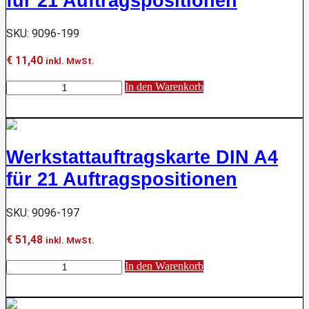
für 21 Auftragspositionen
SKU: 9096-199
€
11,40
inkl. MwSt.
Werkstattauftragskarte
In den Warenkorb
DIN
A4
für
21
Auftragspositionen
Werkstattauftragskarte DIN A4
Menge
für 21 Auftragspositionen
SKU: 9096-197
€
51,48
inkl. MwSt.
Werkstattauftragskarte
In den Warenkorb
DIN
A4
für