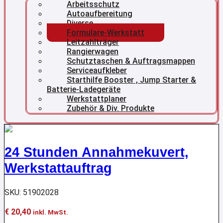
Arbeitsschutz
Autoaufbereitung
Diverse
Formulare-Werkstatt
Leitzahlträger
Rangierwagen
Schutztaschen & Auftragsmappen
Serviceaufkleber
Starthilfe Booster , Jump Starter &
Batterie-Ladegeräte
Werkstattplaner
Zubehör & Div. Produkte
24 Stunden Annahmekuvert,
Werkstattauftrag
SKU: 51902028
€
20,40
inkl. MwSt.