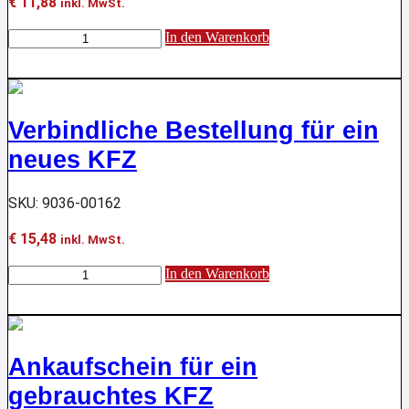
€
11,88
inkl. MwSt.
Ankaufschein
In den Warenkorb
für
gebrauchtes
KFZ
Menge
Verbindliche Bestellung für ein
neues KFZ
SKU: 9036-00162
€
15,48
inkl. MwSt.
Verbindliche
In den Warenkorb
Bestellung
für
ein
neues
KFZ
Ankaufschein für ein
Menge
gebrauchtes KFZ