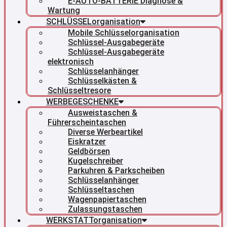
E-AUTO-BATTERIE Diagnose &
Wartung
SCHLÜSSELorganisation
Mobile Schlüsselorganisation
Schlüssel-Ausgabegeräte
Schlüssel-Ausgabegeräte
elektronisch
Schlüsselanhänger
Schlüsselkästen &
Schlüsseltresore
WERBEGESCHENKE
Ausweistaschen &
Führerscheintaschen
Diverse Werbeartikel
Eiskratzer
Geldbörsen
Kugelschreiber
Parkuhren & Parkscheiben
Schlüsselanhänger
Schlüsseltaschen
Wagenpapiertaschen
Zulassungstaschen
WERKSTATTorganisation