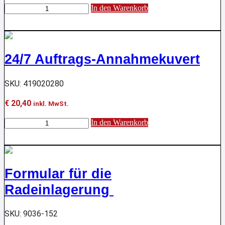
24
In den Warenkorb
Stunden
Annahmekuvert,
Werkstattauftrag
Menge
24/7 Auftrags-Annahmekuvert
SKU: 419020280
€
20,40
inkl. MwSt.
24/7
In den Warenkorb
Auftrags-
Annahmekuvert
Menge
Formular für die
Radeinlagerung
SKU: 9036-152