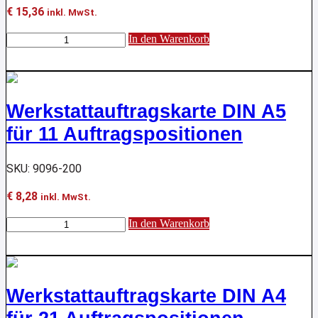
€
15,36
inkl. MwSt.
Formular
In den Warenkorb
für
die
Radeinlagerung
Menge
Werkstattauftragskarte DIN A5
für 11 Auftragspositionen
SKU: 9096-200
€
8,28
inkl. MwSt.
Werkstattauftragskarte
In den Warenkorb
DIN
A5
für
11
Auftragspositionen
Werkstattauftragskarte DIN A4
Menge