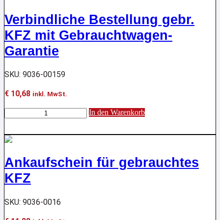
21
Auftragspositionen
Verbindliche Bestellung gebr.
Menge
KFZ mit Gebrauchtwagen-
Garantie
SKU: 9036-00159
€
10,68
inkl. MwSt.
Verbindliche
In den Warenkorb
Bestellung
gebr.
KFZ
mit
Gebrauchtwagen-
Ankaufschein für gebrauchtes
Garantie
Menge
KFZ
SKU: 9036-0016