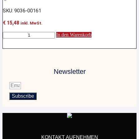
SKU: 9036-00161
€
15,48
inkl. MwSt.
Ankaufschein
In den Warenkorb
für
ein
gebrauchtes
KFZ
Menge
Newsletter
Subscribe
KONTAKT AUFNEHMEN