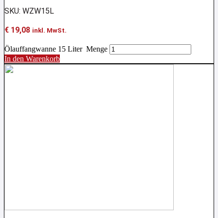
SKU: WZW15L
€
19,08
inkl. MwSt.
Ölauffangwanne 15 Liter Menge
In den Warenkorb