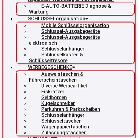
E-AUTO-BATTERIE Diagnose &
Wartung
SCHLÜSSELorganisation
Mobile Schlüsselorganisation
Schlüssel-Ausgabegeräte
Schlüssel-Ausgabegeräte
elektronisch
Schlüsselanhänger
Schlüsselkästen &
Schlüsseltresore
WERBEGESCHENKE
Ausweistaschen &
Führerscheintaschen
Diverse Werbeartikel
Eiskratzer
Geldbörsen
Kugelschreiber
Parkuhren & Parkscheiben
Schlüsselanhänger
Schlüsseltaschen
Wagenpapiertaschen
Zulassungstaschen