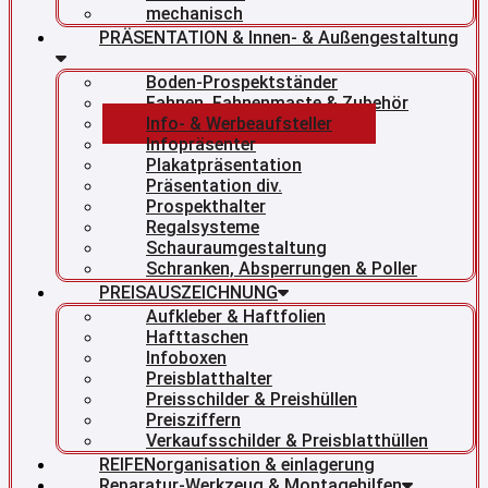
mechanisch
PRÄSENTATION & Innen- & Außengestaltung
Boden-Prospektständer
Fahnen, Fahnenmaste & Zubehör
Info- & Werbeaufsteller
Infopräsenter
Plakatpräsentation
Präsentation div.
Prospekthalter
Regalsysteme
Schauraumgestaltung
Schranken, Absperrungen & Poller
PREISAUSZEICHNUNG
Aufkleber & Haftfolien
Hafttaschen
Infoboxen
Preisblatthalter
Preisschilder & Preishüllen
Preisziffern
Verkaufsschilder & Preisblatthüllen
REIFENorganisation & einlagerung
Reparatur-Werkzeug & Montagehilfen