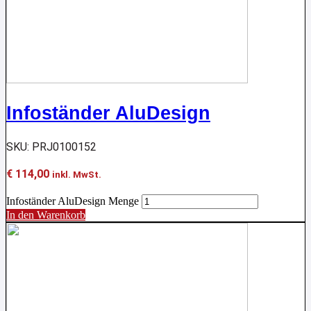
Infoständer AluDesign
SKU: PRJ0100152
€
114,00
inkl. MwSt.
Infoständer AluDesign Menge
In den Warenkorb