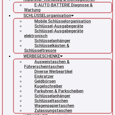
E-AUTO-BATTERIE Diagnose &
Wartung
SCHLÜSSELorganisation
Mobile Schlüsselorganisation
Schlüssel-Ausgabegeräte
Schlüssel-Ausgabegeräte
elektronisch
Schlüsselanhänger
Schlüsselkästen &
Schlüsseltresore
WERBEGESCHENKE
Ausweistaschen &
Führerscheintaschen
Diverse Werbeartikel
Eiskratzer
Geldbörsen
Kugelschreiber
Parkuhren & Parkscheiben
Schlüsselanhänger
Schlüsseltaschen
Wagenpapiertaschen
Zulassungstaschen