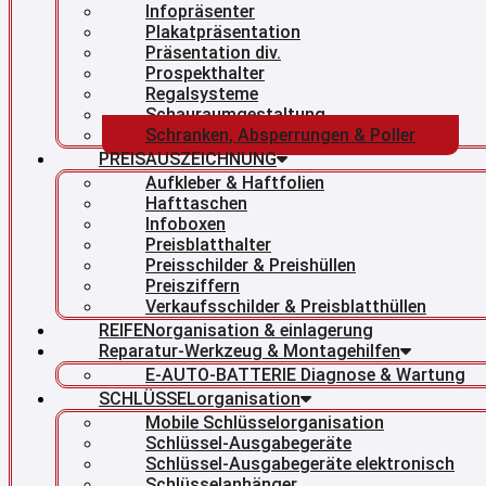
Infopräsenter
Plakatpräsentation
Präsentation div.
Prospekthalter
Regalsysteme
Schauraumgestaltung
Schranken, Absperrungen & Poller
PREISAUSZEICHNUNG
Aufkleber & Haftfolien
Hafttaschen
Infoboxen
Preisblatthalter
Preisschilder & Preishüllen
Preisziffern
Verkaufsschilder & Preisblatthüllen
REIFENorganisation & einlagerung
Reparatur-Werkzeug & Montagehilfen
E-AUTO-BATTERIE Diagnose & Wartung
SCHLÜSSELorganisation
Mobile Schlüsselorganisation
Schlüssel-Ausgabegeräte
Schlüssel-Ausgabegeräte elektronisch
Schlüsselanhänger