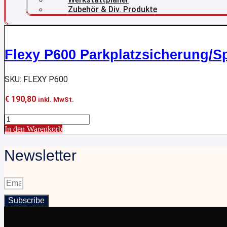
Zubehör & Div. Produkte
Flexy P600 Parkplatzsicherung/S
SKU: FLEXY P600
€
190,80
inkl. MwSt.
Flexy
P600
In den Warenkorb
Parkplatzsicherung/Sperrpfosten
Menge
Newsletter
Subscribe