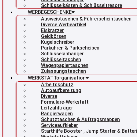
Schlüsselkästen & Schlüsseltresore
WERBEGESCHENKE
Ausweistaschen & Führerscheintaschen
Diverse Werbeartikel
Eiskratzer
Geldbörsen
Kugelschreiber
Parkuhren & Parkscheiben
Schlüsselanhänger
Schlüsseltaschen
Wagenpapiertaschen
Zulassungstaschen
WERKSTATTorganisation
Arbeitsschutz
Autoaufbereitung
Diverse
Formulare-Werkstatt
Leitzahlträger
Rangierwagen
Schutztaschen & Auftragsmappen
Serviceaufkleber
Starthilfe Booster , Jump Starter & Batte
Werkstattplaner