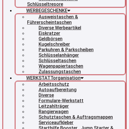
Schlüsseltresore
WERBEGESCHENKE
Ausweistaschen &
Führerscheintaschen
Diverse Werbeartikel
Eiskratzer
Geldbörsen
Kugelschreiber
Parkuhren & Parkscheiben
Schlüsselanhänger
Schlüsseltaschen
Wagenpapiertaschen
Zulassungstaschen
WERKSTATTorganisation
Arbeitsschutz
Autoaufbereitung
Diverse
Formulare-Werkstatt
Leitzahlträger
Rangierwagen
Schutztaschen & Auftragsmappen
Serviceaufkleber
Starthilfe Booster , Jump Starter &