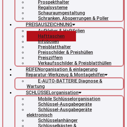
Prospekthalter
Regalsysteme
Schauraumgestaltung
Schranken, Absperrungen & Poller
PREISAUSZEICHNUNG
Aufkleber & Haftfolien
Hafttaschen
Infoboxen
Preisblatthalter
Preisschilder & Preishüllen
Preisziffern
Verkaufsschilder & Preisblatthüllen
REIFENorganisation & einlagerung
Reparatur-Werkzeug & Montagehilfen
E-AUTO-BATTERIE Diagnose &
Wartung
SCHLÜSSELorganisation
Mobile Schlüsselorganisation
Schlüssel-Ausgabegeräte
Schlüssel-Ausgabegeräte
elektronisch
Schlüsselanhänger
Schlüsselkästen &