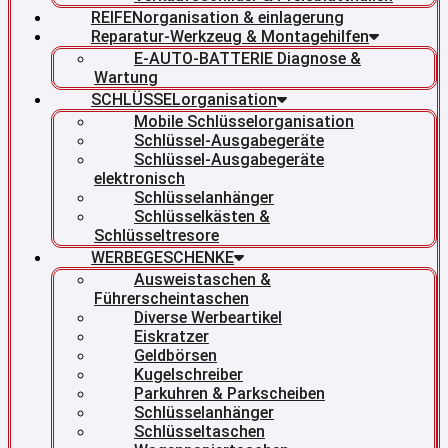
REIFENorganisation & einlagerung
Reparatur-Werkzeug & Montagehilfen
E-AUTO-BATTERIE Diagnose &
Wartung
SCHLÜSSELorganisation
Mobile Schlüsselorganisation
Schlüssel-Ausgabegeräte
Schlüssel-Ausgabegeräte
elektronisch
Schlüsselanhänger
Schlüsselkästen &
Schlüsseltresore
WERBEGESCHENKE
Ausweistaschen &
Führerscheintaschen
Diverse Werbeartikel
Eiskratzer
Geldbörsen
Kugelschreiber
Parkuhren & Parkscheiben
Schlüsselanhänger
Schlüsseltaschen