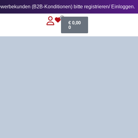
erbekunden (B2B-Konditionen) bitte registrieren/ Einloggen.
0
€
0,00
0