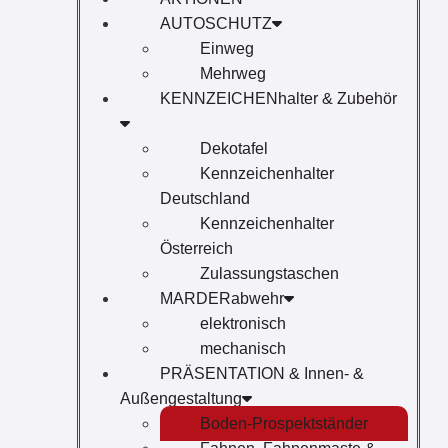
AUTOSCHUTZ
Einweg
Mehrweg
KENNZEICHENhalter & Zubehör
Dekotafel
Kennzeichenhalter
Deutschland
Kennzeichenhalter
Österreich
Zulassungstaschen
MARDERabwehr
elektronisch
mechanisch
PRÄSENTATION & Innen- &
Außengestaltung
Boden-Prospektständer