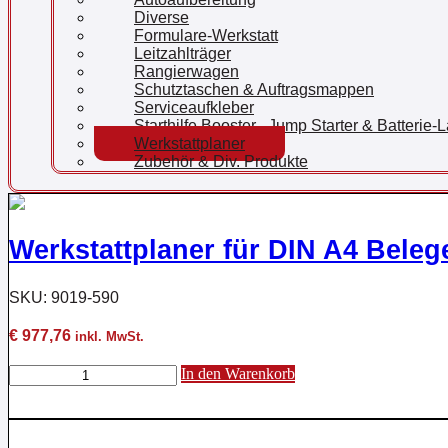
Diverse
Formulare-Werkstatt
Leitzahlträger
Rangierwagen
Schutztaschen & Auftragsmappen
Serviceaufkleber
Starthilfe Booster , Jump Starter & Batterie
Werkstattplaner
Zubehör & Div. Produkte
Werkstattplaner für DIN A4 Beleg
SKU: 9019-590
€
977,76
inkl. MwSt.
Werkstattplaner
In den Warenkorb
für
DIN
A4
Belege