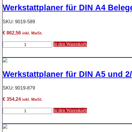
15
Werkstattplaner für DIN A4 Beleg
Schienen
Menge
SKU: 9019-589
€
862,56
inkl. MwSt.
Werkstattplaner
In den Warenkorb
für
DIN
A4
Belege
10
Werkstattplaner für DIN A5 und 2
Schienen
Menge
SKU: 9019-879
€
354,24
inkl. MwSt.
Werkstattplaner
In den Warenkorb
für
DIN
A5
und