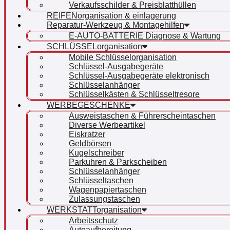
Verkaufsschilder & Preisblatthüllen
REIFENorganisation & einlagerung
Reparatur-Werkzeug & Montagehilfen
E-AUTO-BATTERIE Diagnose & Wartung
SCHLÜSSELorganisation
Mobile Schlüsselorganisation
Schlüssel-Ausgabegeräte
Schlüssel-Ausgabegeräte elektronisch
Schlüsselanhänger
Schlüsselkästen & Schlüsseltresore
WERBEGESCHENKE
Ausweistaschen & Führerscheintaschen
Diverse Werbeartikel
Eiskratzer
Geldbörsen
Kugelschreiber
Parkuhren & Parkscheiben
Schlüsselanhänger
Schlüsseltaschen
Wagenpapiertaschen
Zulassungstaschen
WERKSTATTorganisation
Arbeitsschutz
Autoaufbereitung