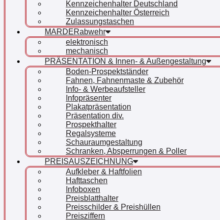
Kennzeichenhalter Deutschland
Kennzeichenhalter Österreich
Zulassungstaschen
MARDERabwehr
elektronisch
mechanisch
PRÄSENTATION & Innen- & Außengestaltung
Boden-Prospektständer
Fahnen, Fahnenmaste & Zubehör
Info- & Werbeaufsteller
Infopräsenter
Plakatpräsentation
Präsentation div.
Prospekthalter
Regalsysteme
Schauraumgestaltung
Schranken, Absperrungen & Poller
PREISAUSZEICHNUNG
Aufkleber & Haftfolien
Hafttaschen
Infoboxen
Preisblatthalter
Preisschilder & Preishüllen
Preisziffern