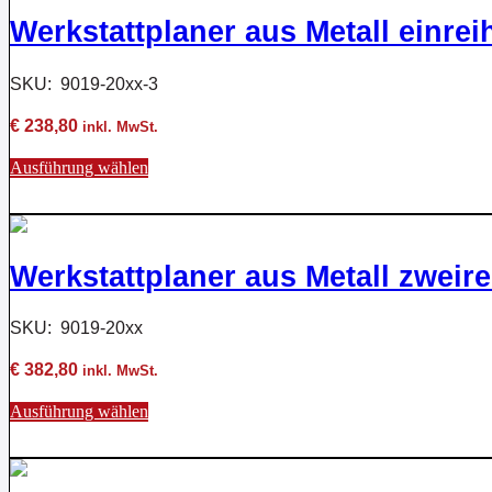
2/3
Werkstattplaner aus Metall einrei
DIN
A4
Belege
SKU: 9019-20xx-3
10
Schienen
€
238,80
inkl. MwSt.
Menge
Dieses
Ausführung wählen
Produkt
weist
mehrere
Varianten
auf.
Werkstattplaner aus Metall zweire
Die
Optionen
können
SKU: 9019-20xx
auf
der
€
382,80
inkl. MwSt.
Produktseite
gewählt
Dieses
Ausführung wählen
werden
Produkt
weist
mehrere
Varianten