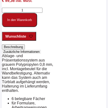
€
99,36
inkl. MwSt.
PP-
Wandsortierer
A4
In den Warenkorb
Hoch,
6
belegbare
Fächer
Wunschliste
Menge
Beschreibung
Zusätzliche Informationen
Ablage- und
Präsentationssystem aus
grauem Polypropylen 0,8 mm,
incl. Montagebeutel für die
Wandbefestigung. Alternativ
kann das System auch am
Türblatt aufgehängt werden,
Halterung im Lieferumfang
enthalten.
6 belegbare Fächer
für Formulare,
Arbeitsanweisungen,