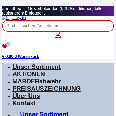
Zum
Zum Shop für Gewerbekunden (B2B-Konditionen) bitte
Inhalt
registrieren/ Einloggen.
springen
0
€
0,00
0
Warenkorb
Unser Sortiment
AKTIONEN
MARDERabwehr
PREISAUSZEICHNUNG
Über Uns
Kontakt
Unser Sortiment