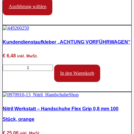
Dieses
Produkt
Ausführung wählen
weist
mehrere
Varianten
auf.
Die
Optionen
Kundendienstaufkleber „ACHTUNG VORFÜHRWAGEN“
können
auf
der
€
6,48
inkl. MwSt.
Produktseite
gewählt
Kundendienstaufkleber
werden
"ACHTUNG
In den Warenkorb
VORFÜHRWAGEN"
Menge
Nitril Werkstatt – Handschuhe Flex Grip 0,8 mm 100
Stück, orange
€
25,06
inkl. MwSt.