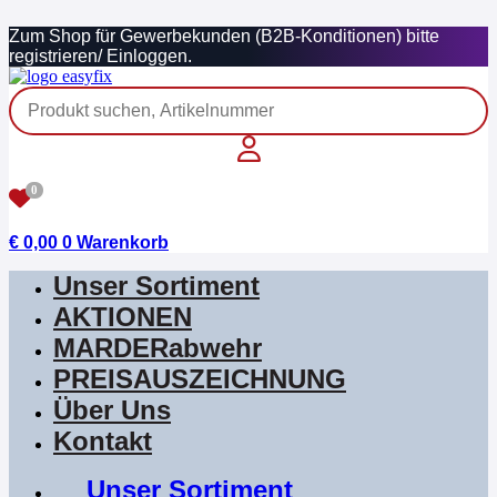
Zum
Zum Shop für Gewerbekunden (B2B-Konditionen) bitte
Inhalt
registrieren/ Einloggen.
springen
0
€
0,00
0
Warenkorb
Unser Sortiment
AKTIONEN
MARDERabwehr
PREISAUSZEICHNUNG
Über Uns
Kontakt
Unser Sortiment