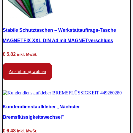
auf
der
Produktseite
gewählt
werden
Stabile Schutztaschen – Werkstattauftrags-Tasche
MAGNETFIX XXL DIN A4 mit MAGNETverschluss
€
5,82
inkl. MwSt.
Dieses
Produkt
Ausführung wählen
weist
mehrere
Varianten
auf.
Die
Optionen
Kundendienstaufkleber „Nächster
können
auf
Bremsflüssigkeitswechsel“
der
Produktseite
gewählt
€
6,48
inkl. MwSt.