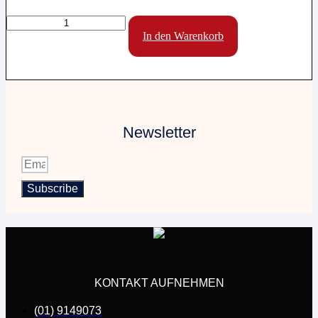
werden
Kundendienstaufkleber
"Nächster
In den Warenkorb
Bremsflüssigkeitswechsel"
Menge
Newsletter
Subscribe
KONTAKT AUFNEHMEN
(01) 9149073