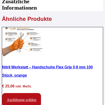
Zusätzliche
Informationen
Ähnliche Produkte
Nitril Werkstatt – Handschuhe Flex Grip 0,8 mm 100
Stück, orange
€
25,06
inkl. MwSt.
Dieses
Produkt
Ausführung wählen
weist