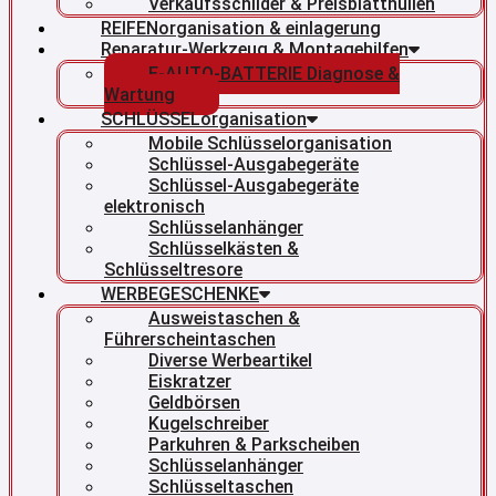
Verkaufsschilder & Preisblatthüllen
REIFENorganisation & einlagerung
Reparatur-Werkzeug & Montagehilfen
E-AUTO-BATTERIE Diagnose &
Wartung
SCHLÜSSELorganisation
Mobile Schlüsselorganisation
Schlüssel-Ausgabegeräte
Schlüssel-Ausgabegeräte
elektronisch
Schlüsselanhänger
Schlüsselkästen &
Schlüsseltresore
WERBEGESCHENKE
Ausweistaschen &
Führerscheintaschen
Diverse Werbeartikel
Eiskratzer
Geldbörsen
Kugelschreiber
Parkuhren & Parkscheiben
Schlüsselanhänger
Schlüsseltaschen