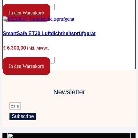
SmartSafe
DP750
In den Warenkorb
Stromversorgung
Menge
SmartSafe ET30 Luftdichtheitsprüfgerät
€
6.300,00
inkl. MwSt.
SmartSafe
ET30
In den Warenkorb
Luftdichtheitsprüfgerät
Menge
Newsletter
Subscribe