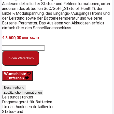
Auslesen detaillierter Status- und Fehlerinformationen, unter
anderem des aktuellen SoC/SoH („State of Health“), der
Einzel-/Modulspannung, des Eingangs-/Ausgangsstroms und
der Leistung sowie der Batterietemperatur und weiterer
Batterie-Parameter. Das Auslesen von Akkudaten erfolgt
einfach über den Schnellladeanschluss.
€
3.600,00
inkl. MwSt.
SmartSafe
P01
Diagnosegerät
In den Warenkorb
für
(E-)Auto-
Akkus
Wunschliste
Menge
Entfernen
Beschreibung
Zusätzliche Informationen
Leistungsstarkes
Diagnosegerät für Batterien
für das Auslesen detaillierter
Status- und