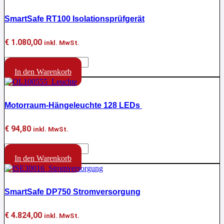
SmartSafe RT100 Isolationsprüfgerät
€
1.080,00
inkl. MwSt.
SmartSafe
RT100
In den Warenkorb
Isolationsprüfgerät
Menge
Motorraum-Hängeleuchte 128 LEDs
€
94,80
inkl. MwSt.
Motorraum-
Hängeleuchte
In den Warenkorb
128
LEDs
Menge
SmartSafe DP750 Stromversorgung
€
4.824,00
inkl. MwSt.