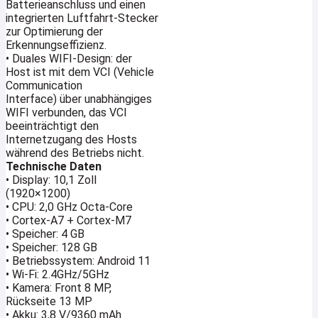
Batterieanschluss und einen
integrierten Luftfahrt-Stecker
zur Optimierung der
Erkennungseffizienz.
• Duales WIFI-Design: der
Host ist mit dem VCI (Vehicle
Communication
Interface) über unabhängiges
WIFI verbunden, das VCI
beeinträchtigt den
Internetzugang des Hosts
während des Betriebs nicht.
Technische Daten
• Display: 10,1 Zoll
(1920×1200)
• CPU: 2,0 GHz Octa-Core
• Cortex-A7 + Cortex-M7
• Speicher: 4 GB
• Speicher: 128 GB
• Betriebssystem: Android 11
• Wi-Fi: 2.4GHz/5GHz
• Kamera: Front 8 MP,
Rückseite 13 MP
• Akku: 3,8 V/9360 mAh