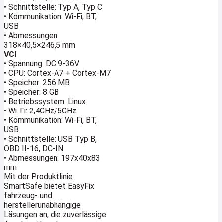
• Schnittstelle: Typ A, Typ C
• Kommunikation: Wi-Fi, BT,
USB
• Abmessungen:
318×40,5×246,5 mm
VCI
• Spannung: DC 9-36V
• CPU: Cortex-A7 + Cortex-M7
• Speicher: 256 MB
• Speicher: 8 GB
• Betriebssystem: Linux
• Wi-Fi: 2,4GHz/5GHz
• Kommunikation: Wi-Fi, BT,
USB
• Schnittstelle: USB Typ B,
OBD II-16, DC-IN
• Abmessungen: 197x40x83
mm
Mit der Produktlinie
SmartSafe bietet EasyFix
fahrzeug- und
herstellerunabhängige
Läsungen an, die zuverlässige