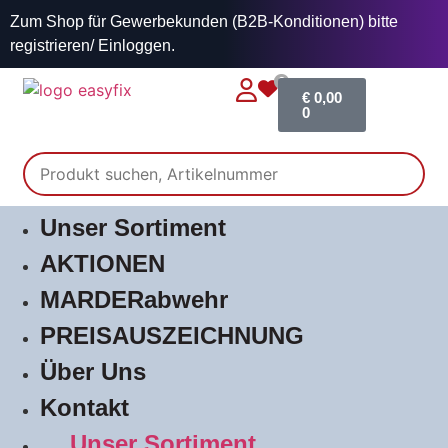
Zum Shop für Gewerbekunden (B2B-Konditionen) bitte
registrieren/ Einloggen.
0
€
0,00
0
Unser Sortiment
AKTIONEN
MARDERabwehr
PREISAUSZEICHNUNG
Über Uns
Kontakt
Unser Sortiment