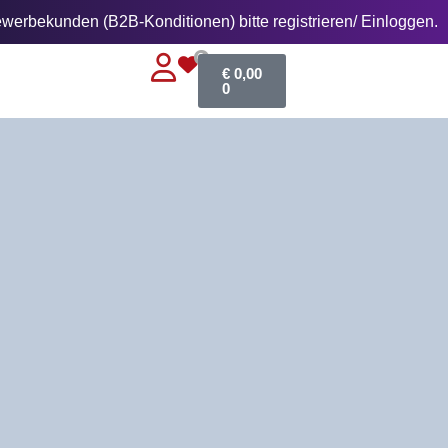
erbekunden (B2B-Konditionen) bitte registrieren/ Einloggen.
0
€
0,00
0