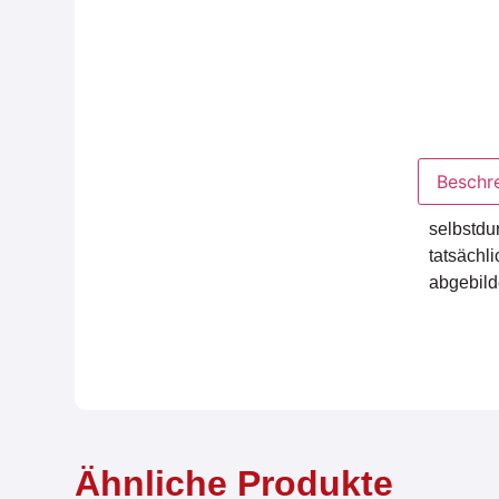
Beschr
selbstdu
tatsächl
abgebild
Ähnliche Produkte