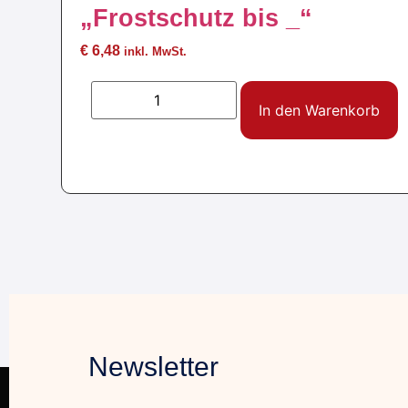
„Frostschutz bis _“
€
6,48
inkl. MwSt.
In den Warenkorb
Newsletter