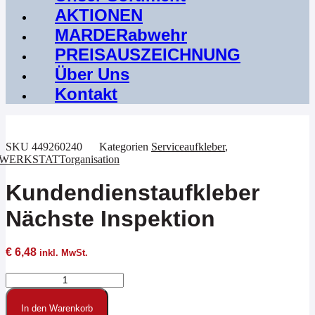
AKTIONEN
MARDERabwehr
PREISAUSZEICHNUNG
Über Uns
Kontakt
SKU
449260240
Kategorien
Serviceaufkleber
,
WERKSTATTorganisation
Kundendienstaufkleber
Nächste Inspektion
€
6,48
inkl. MwSt.
Kundendienstaufkleber
Nächste
Inspektion
In den Warenkorb