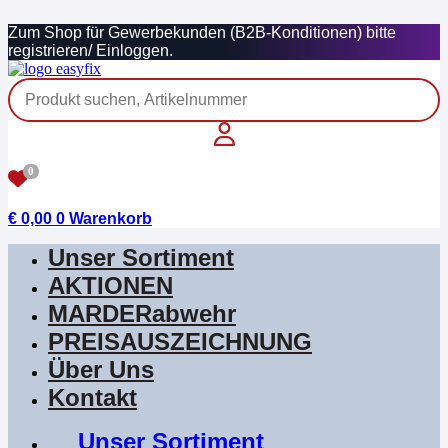
Zum
Zum Shop für Gewerbekunden (B2B-Konditionen) bitte
Inhalt
registrieren/ Einloggen.
springen
0
€
0,00
0
Warenkorb
Unser Sortiment
AKTIONEN
MARDERabwehr
PREISAUSZEICHNUNG
Über Uns
Kontakt
Unser Sortiment