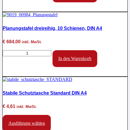
Planungstafel dreireihig, 10 Schienen, DIN A4
€
684,00
inkl. MwSt.
Planungstafel
dreireihig,
In den Warenkorb
10
Schienen,
DIN
A4
Menge
Stabile Schutztasche Standard DIN A4
€
4,61
inkl. MwSt.
Dieses
Produkt
Ausführung wählen
weist