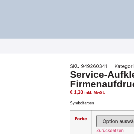
SKU
949260341
Kategor
Service-Aufkl
Firmenaufdru
€
1,30
inkl. MwSt.
Symbolfarben
Farbe
Zurücksetzen