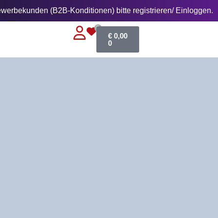
erbekunden (B2B-Konditionen) bitte registrieren/ Einloggen.
0
€
0,00
0