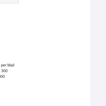
 per Mail
e 300
000