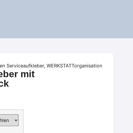
ien
Serviceaufkleber
,
WERKSTATTorganisation
eber mit
ck