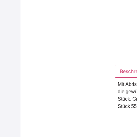
Beschr
Mit Abri
die gewü
Stück. G
Stück 550