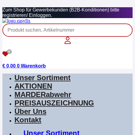
Zum
Zum Shop für Gewerbekunden (B2B-Konditionen) bitte
Inhalt
registrieren/ Einloggen.
springen
0
€
0,00
0
Warenkorb
Unser Sortiment
AKTIONEN
MARDERabwehr
PREISAUSZEICHNUNG
Über Uns
Kontakt
Unser Sortiment