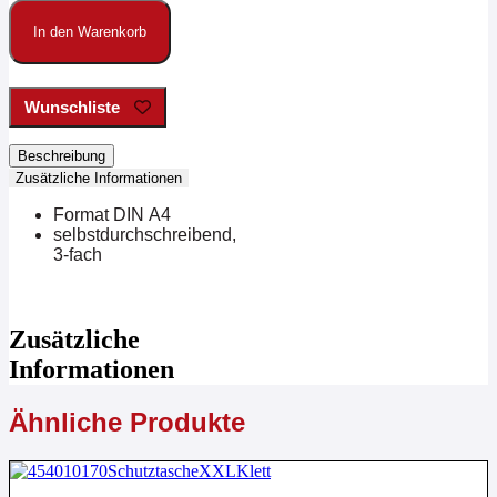
Bestellung
für
In den Warenkorb
ein
neues
KFZ
Menge
Wunschliste
Beschreibung
Zusätzliche Informationen
Format DIN A4
selbstdurchschreibend,
3-fach
Zusätzliche
Informationen
Ähnliche Produkte