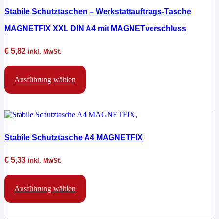
Stabile Schutztaschen – Werkstattauftrags-Tasche
MAGNETFIX XXL DIN A4 mit MAGNETverschluss
€
5,82
inkl. MwSt.
Dieses
Produkt
Ausführung wählen
weist
mehrere
Varianten
auf.
Die
Optionen
Stabile Schutztasche A4 MAGNETFIX
können
auf
der
€
5,33
inkl. MwSt.
Produktseite
gewählt
Dieses
werden
Produkt
Ausführung wählen
weist
mehrere
Varianten