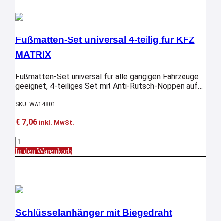
tlg.
Universal,
Multiform
Menge
Fußmatten-Set universal 4-teilig für KFZ
MATRIX
Fußmatten-Set universal für alle gängigen Fahrzeuge
geeignet, 4-teiliges Set mit Anti-Rutsch-Noppen auf
der Unterseite, Antislip.- Fahrerseitenteppich mit
Absatzschoner ausgestattet – einfache Reinigung.
SKU: WA14801
€
7,06
inkl. MwSt.
Fußmatten-
Set
In den Warenkorb
universal
Aktion !
4-
teilig
für
KFZ
MATRIX
Menge
Schlüsselanhänger mit Biegedraht