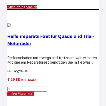
Dieses
Ausführung wählen
Produkt
Aktion !
weist
mehrere
Varianten
auf.
Die
Reifenreparatur-Set für Quads und Trial-
Optionen
können
Motorräder
auf
der
Produktseite
Reifenschaden unterwegs und trotzdem weiterfahren:
gewählt
Mit diesem Reparaturset benötigen Sie mit etwas
werden
Geschick nicht länger als 2 Minuten, um Ihren
Reifenschaden zu beheben.
SKU: GryypK005
€
29,88
inkl. MwSt.
Reifenreparatur-
Set
In den Warenkorb
für
Aktion !
Quads
und