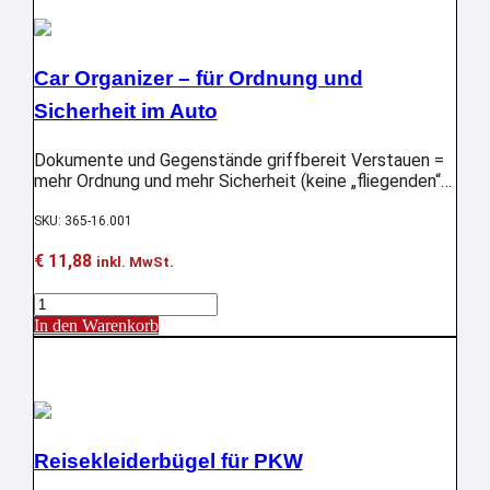
Trial-
Motorräder
Menge
Car Organizer – für Ordnung und
Sicherheit im Auto
Dokumente und Gegenstände griffbereit
Verstauen =
mehr Ordnung und mehr Sicherheit (keine „fliegenden“
Teile bei Schnellbremsung, etc.) im Auto und
unterwegs.
SKU: 365-16.001
€
11,88
inkl. MwSt.
Car
Organizer
In den Warenkorb
-
Aktion !
für
Ordnung
und
Sicherheit
im
Auto
Reisekleiderbügel für PKW
Menge