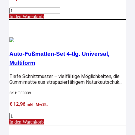
Schutzbrille
Menge
In den Warenkorb
Aktion !
Auto-Fußmatten-Set 4-tlg. Universal,
Multiform
Tiefe Schnittmuster – vielfältige Möglichkeiten, die
Gummimatte aus strapazierfähigem Naturkautschuk
optimal an den Fußraum anzupassen: Kein
Recyclingmaterial; Optimaler Schutz vor
SKU: TE0039
Verunreinigungen oder Beschädigungen durch
€
12,96
schmutzige Schuhe, Getränke, Regenwasser oder
inkl. MwSt.
Streusalz im Winter,…
Auto-
Fußmatten-
In den Warenkorb
Set
Aktion !
4-