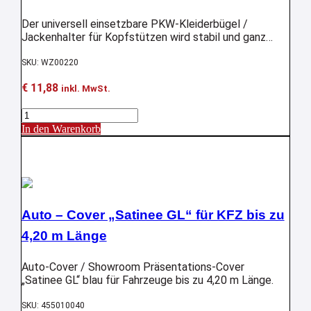
Der universell einsetzbare PKW-Kleiderbügel /
Jackenhalter für Kopfstützen wird stabil und ganz
einfach mittels praktischem Clip-System befestigt.
SKU: WZ00220
€
11,88
inkl. MwSt.
Reisekleiderbügel
für
In den Warenkorb
PKW
Aktion !
Menge
Auto – Cover „Satinee GL“ für KFZ bis zu
4,20 m Länge
Auto-Cover / Showroom Präsentations-Cover
„Satinee GL“ blau für Fahrzeuge bis zu 4,20 m Länge.
SKU: 455010040