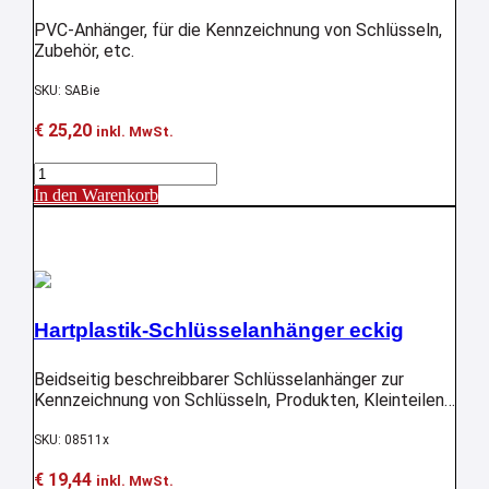
PVC-Anhänger, für die Kennzeichnung von Schlüsseln,
Zubehör, etc.
SKU: SABie
€
25,20
inkl. MwSt.
Schlüsselanhänger
mit
In den Warenkorb
Biegedraht
Aktion !
Menge
Hartplastik-Schlüsselanhänger eckig
Beidseitig beschreibbarer Schlüsselanhänger zur
Kennzeichnung von Schlüsseln, Produkten, Kleinteilen,
etc..
SKU: 08511x
€
19,44
inkl. MwSt.