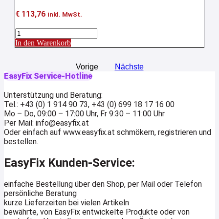
€
113,76
inkl. MwSt.
Auto
-
In den Warenkorb
Cover
"Satinee
Vorige
Nächste
GL"
EasyFix Service-Hotline
für
KFZ
bis
Unterstützung und Beratung:
zu
Tel.: +43 (0) 1 914 90 73, +43 (0) 699 18 17 16 00
4,20
Mo – Do, 09:00 – 17:00 Uhr, Fr 9:30 – 11:00 Uhr
m
Per Mail: info@easyfix.at
Länge
Oder einfach auf www.easyfix.at schmökern, registrieren und
Menge
bestellen.
EasyFix Kunden-Service:
einfache Bestellung über den Shop, per Mail oder Telefon
persönliche Beratung
kurze Lieferzeiten bei vielen Artikeln
bewährte, von EasyFix entwickelte Produkte oder von