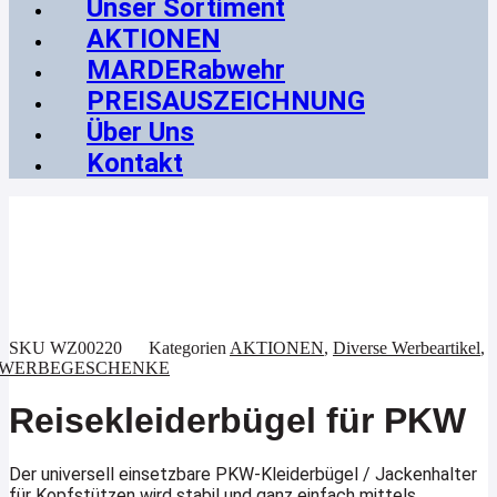
Unser Sortiment
AKTIONEN
MARDERabwehr
PREISAUSZEICHNUNG
Über Uns
Kontakt
Aktion !
SKU
WZ00220
Kategorien
AKTIONEN
,
Diverse Werbeartikel
,
WERBEGESCHENKE
Reisekleiderbügel für PKW
Der universell einsetzbare PKW-Kleiderbügel / Jackenhalter
für Kopfstützen wird stabil und ganz einfach mittels