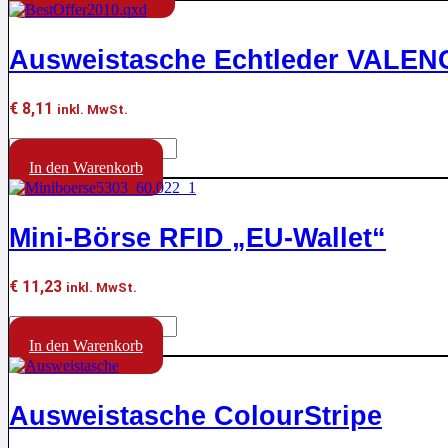
Produkt
weist
mehrere
Ausweistasche Echtleder VALEN
Varianten
auf.
Die
€
8,11
inkl. MwSt.
Optionen
können
Ausweistasche
auf
Echtleder
In den Warenkorb
der
VALENCIA
Produktseite
Menge
gewählt
werden
Mini-Börse RFID „EU-Wallet“
€
11,23
inkl. MwSt.
Mini-
Börse
In den Warenkorb
RFID
"EU-
Wallet"
Ausweistasche ColourStripe
Menge