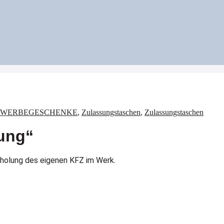
WERBEGESCHENKE
,
Zulassungstaschen
,
Zulassungstaschen
ung“
bholung des eigenen KFZ im Werk.