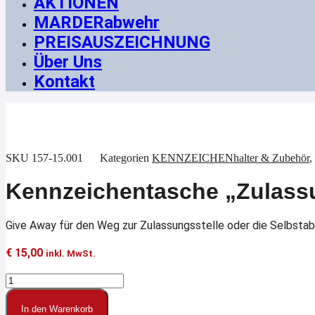
AKTIONEN
MARDERabwehr
PREISAUSZEICHNUNG
Über Uns
Kontakt
SKU
157-15.001
Kategorien
KENNZEICHENhalter & Zubehör
,
Kennzeichentasche „Zulass
Give Away für den Weg zur Zulassungsstelle oder die Selbsta
€
15,00
inkl. MwSt.
Kennzeichentasche
"Zulassung"
Menge
In den Warenkorb