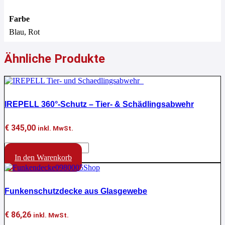
Farbe
Blau, Rot
Ähnliche Produkte
IREPELL 360°-Schutz – Tier- & Schädlingsabwehr
€
345,00
inkl. MwSt.
IREPELL
360°-
In den Warenkorb
Schutz
-
Tier-
Funkenschutzdecke aus Glasgewebe
&
Schädlingsabwehr
Menge
€
86,26
inkl. MwSt.