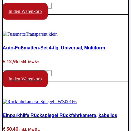
Funkenschutzdecke
aus
In den Warenkorb
Glasgewebe
Aktion !
Menge
Auto-Fußmatten-Set 4-tlg. Universal, Multiform
€
12,96
inkl. MwSt.
Auto-
Fußmatten-
In den Warenkorb
Set
Aktion !
4-
tlg.
Universal,
Multiform
Menge
Einparkhilfe Rückspiegel Rückfahrkamera, kabellos
€
50,40
inkl. MwSt.