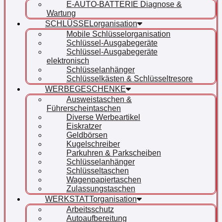
E-AUTO-BATTERIE Diagnose &
Wartung
SCHLÜSSELorganisation
Mobile Schlüsselorganisation
Schlüssel-Ausgabegeräte
Schlüssel-Ausgabegeräte
elektronisch
Schlüsselanhänger
Schlüsselkästen & Schlüsseltresore
WERBEGESCHENKE
Ausweistaschen &
Führerscheintaschen
Diverse Werbeartikel
Eiskratzer
Geldbörsen
Kugelschreiber
Parkuhren & Parkscheiben
Schlüsselanhänger
Schlüsseltaschen
Wagenpapiertaschen
Zulassungstaschen
WERKSTATTorganisation
Arbeitsschutz
Autoaufbereitung