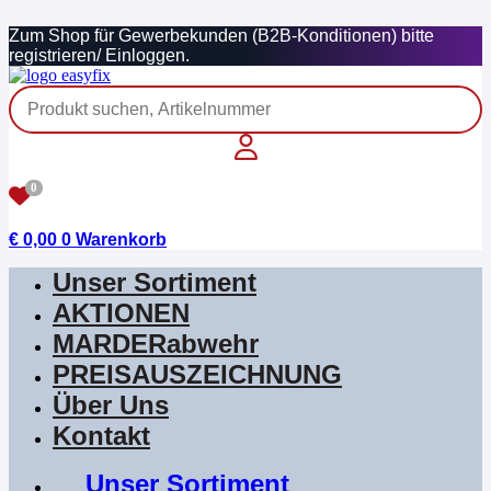
Zum
Zum Shop für Gewerbekunden (B2B-Konditionen) bitte
Inhalt
registrieren/ Einloggen.
springen
0
€
0,00
0
Warenkorb
Unser Sortiment
AKTIONEN
MARDERabwehr
PREISAUSZEICHNUNG
Über Uns
Kontakt
Unser Sortiment