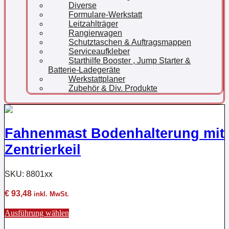
Diverse
Formulare-Werkstatt
Leitzahlträger
Rangierwagen
Schutztaschen & Auftragsmappen
Serviceaufkleber
Starthilfe Booster , Jump Starter &
Batterie-Ladegeräte
Werkstattplaner
Zubehör & Div. Produkte
Fahnenmast Bodenhalterung mit
Zentrierkeil
SKU: 8801xx
€
93,48
inkl. MwSt.
Dieses
Ausführung wählen
Produkt