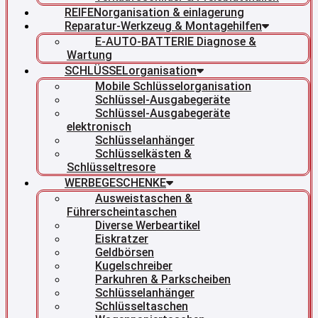
REIFENorganisation & einlagerung
Reparatur-Werkzeug & Montagehilfen
E-AUTO-BATTERIE Diagnose &
Wartung
SCHLÜSSELorganisation
Mobile Schlüsselorganisation
Schlüssel-Ausgabegeräte
Schlüssel-Ausgabegeräte
elektronisch
Schlüsselanhänger
Schlüsselkästen &
Schlüsseltresore
WERBEGESCHENKE
Ausweistaschen &
Führerscheintaschen
Diverse Werbeartikel
Eiskratzer
Geldbörsen
Kugelschreiber
Parkuhren & Parkscheiben
Schlüsselanhänger
Schlüsseltaschen