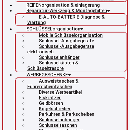
REIFENorganisation & einlagerung
Reparatur-Werkzeug & Montagehilfen
E-AUTO-BATTERIE Diagnose &
Wartung
SCHLÜSSELorganisation
Mobile Schlüsselorganisation
Schlüssel-Ausgabegeräte
Schlüssel-Ausgabegeräte
elektronisch
Schlüsselanhänger
Schlüsselkästen &
Schlüsseltresore
WERBEGESCHENKE
Ausweistaschen &
Führerscheintaschen
Diverse Werbeartikel
Eiskratzer
Geldbörsen
Kugelschreiber
Parkuhren & Parkscheiben
Schlüsselanhänger
Schlüsseltaschen