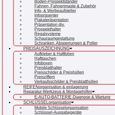
Boden-Prospektständer
Fahnen, Fahnenmaste & Zubehör
Info- & Werbeaufsteller
Infopräsenter
Plakatpräsentation
Präsentation div.
Prospekthalter
Regalsysteme
Schauraumgestaltung
Schranken, Absperrungen & Poller
PREISAUSZEICHNUNG
Aufkleber & Haftfolien
Hafttaschen
Infoboxen
Preisblatthalter
Preisschilder & Preishüllen
Preisziffern
Verkaufsschilder & Preisblatthüllen
REIFENorganisation & einlagerung
Reparatur-Werkzeug & Montagehilfen
E-AUTO-BATTERIE Diagnose & Wartung
SCHLÜSSELorganisation
Mobile Schlüsselorganisation
Schlüssel-Ausgabegeräte