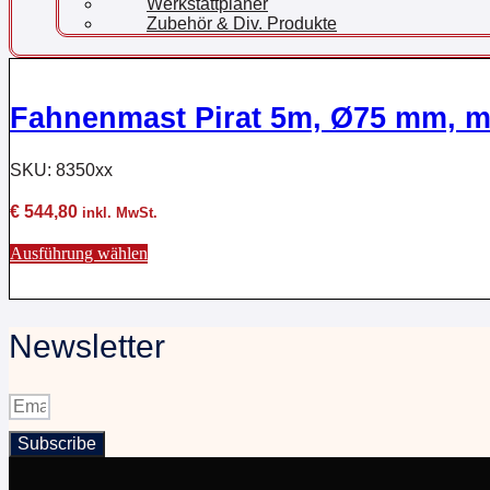
Werkstattplaner
Zubehör & Div. Produkte
Fahnenmast Pirat 5m, Ø75 mm, mi
SKU: 8350xx
€
544,80
inkl. MwSt.
Dieses
Ausführung wählen
Produkt
weist
mehrere
Varianten
Newsletter
auf.
Die
Optionen
können
auf
Subscribe
der
Produktseite
gewählt