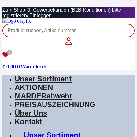
Zum
Zum Shop für Gewerbekunden (B2B-Konditionen) bitte
Inhalt
registrieren/ Einloggen.
springen
0
€
0,00
0
Warenkorb
Unser Sortiment
AKTIONEN
MARDERabwehr
PREISAUSZEICHNUNG
Über Uns
Kontakt
Unser Sortiment