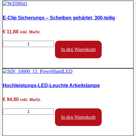
E-Clip Sicherungs – Scheiben gehärtet, 300-teilig
€
11,88
inkl. MwSt.
E-
Clip
In den Warenkorb
Sicherungs
-
Scheiben
gehärtet,
300-
teilig
Hochleistungs-LED-Leuchte Arbeitslampe
Menge
€
94,80
inkl. MwSt.
Hochleistungs-
LED-
In den Warenkorb
Leuchte
Arbeitslampe
Menge