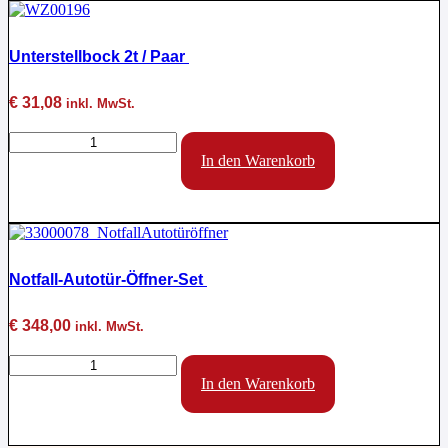
Unterstellbock 2t / Paar
€
31,08
inkl. MwSt.
Unterstellbock
2t
In den Warenkorb
/
Paar
Menge
Notfall-Autotür-Öffner-Set
€
348,00
inkl. MwSt.
Notfall-
Autotür-
In den Warenkorb
Öffner-
Set
Menge