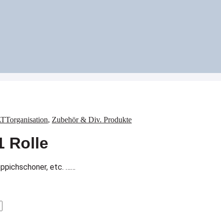
organisation
,
Zubehör & Div. Produkte
1 Rolle
eppichschoner, etc. ……