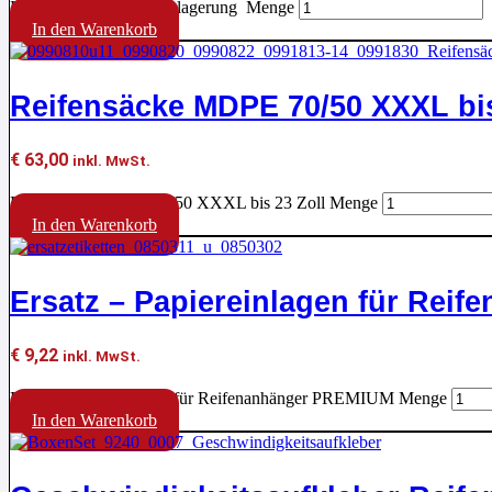
Formular für die Radeinlagerung Menge
In den Warenkorb
Reifensäcke MDPE 70/50 XXXL bis
€
63,00
inkl. MwSt.
Reifensäcke MDPE 70/50 XXXL bis 23 Zoll Menge
In den Warenkorb
Ersatz – Papiereinlagen für Rei
€
9,22
inkl. MwSt.
Ersatz - Papiereinlagen für Reifenanhänger PREMIUM Menge
In den Warenkorb