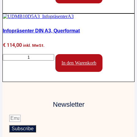
der
Multifunktionale
Menge
Infopräsenter DIN A3, Querformat
€
114,00
inkl. MwSt.
Infopräsenter
DIN
In den Warenkorb
A3,
Querformat
Menge
Newsletter
Subscribe