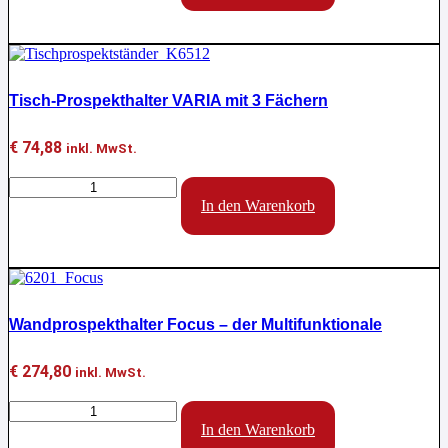
x
A4
plus
2
Schiebtüren
Tisch-Prospekthalter VARIA mit 3 Fächern
Menge
€
74,88
inkl. MwSt.
Tisch-
Prospekthalter
In den Warenkorb
VARIA
mit
3
Fächern
Menge
Wandprospekthalter Focus – der Multifunktionale
€
274,80
inkl. MwSt.
Wandprospekthalter
Focus
In den Warenkorb
-