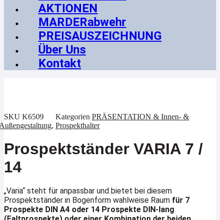
AKTIONEN
MARDERabwehr
PREISAUSZEICHNUNG
Über Uns
Kontakt
SKU
K6509
Kategorien
PRÄSENTATION & Innen- &
Außengestaltung
,
Prospekthalter
Prospektständer VARIA 7 /
14
„Varia“ steht für anpassbar und bietet bei diesem
Prospektständer in Bogenform wahlweise Raum
für 7
Prospekte DIN A4 oder 14 Prospekte DIN-lang
(Faltprospekte) oder einer Kombination der beiden