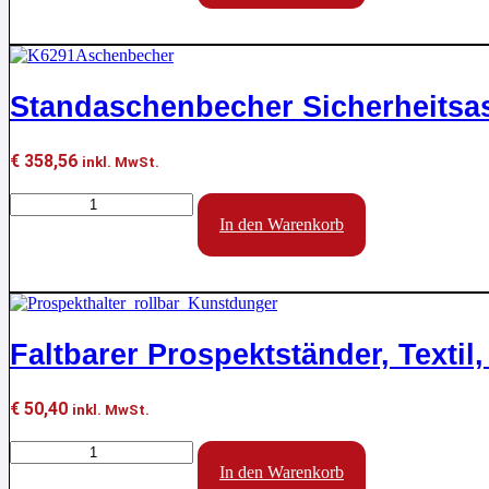
3x
DIN
A4
Menge
Standaschenbecher Sicherheitsasc
€
358,56
inkl. MwSt.
Standaschenbecher
Sicherheitsascher
In den Warenkorb
tec-
art
Edelstahl
Menge
Faltbarer Prospektständer, Textil,
€
50,40
inkl. MwSt.
Faltbarer
Prospektständer,
In den Warenkorb
Textil,