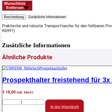
Wunschliste
Menge
Entfernen
Beschreibung
Zusätzliche Informationen
Praktische und robuste Transporttasche für den faltbaren Pros
K6991)
Zusätzliche Informationen
Ähnliche Produkte
Prospekthalter freistehend für 3
€
18,00
inkl. MwSt.
Prospekthalter
freistehend
In den Warenkorb
für