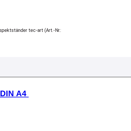
pektständer tec-art (Art.-Nr.:
x DIN A4