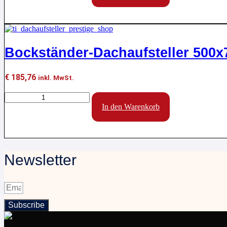
8
Fächer
Menge
Bockständer-Dachaufsteller 500
€
185,76
inkl. MwSt.
Bockständer-
Dachaufsteller
In den Warenkorb
500x700mm
Classic
Menge
Newsletter
Subscribe