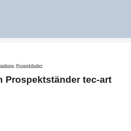
altung
,
Prospekthalter
n Prospektständer tec-art