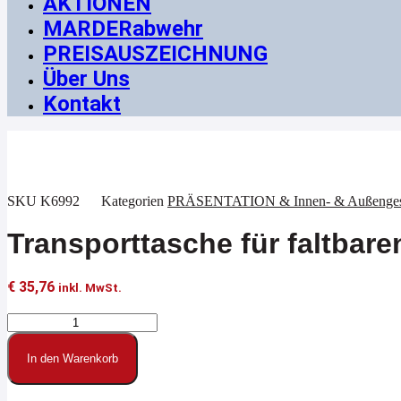
AKTIONEN
MARDERabwehr
PREISAUSZEICHNUNG
Über Uns
Kontakt
SKU
K6992
Kategorien
PRÄSENTATION & Innen- & Außengest
Transporttasche für faltbare
€
35,76
inkl. MwSt.
Transporttasche
für
faltbaren
In den Warenkorb
Prospektständer
tec-
art