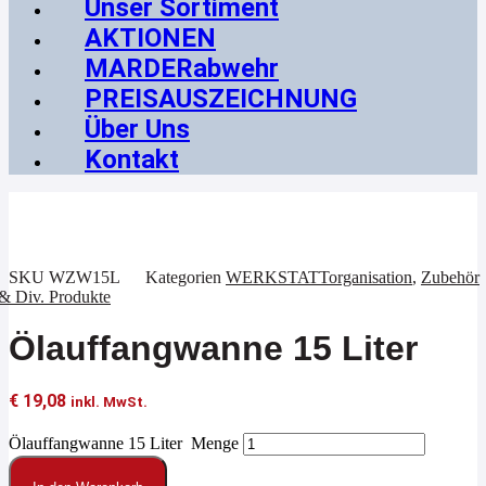
Unser Sortiment
AKTIONEN
MARDERabwehr
PREISAUSZEICHNUNG
Über Uns
Kontakt
SKU
WZW15L
Kategorien
WERKSTATTorganisation
,
Zubehör
& Div. Produkte
Ölauffangwanne 15 Liter
€
19,08
inkl. MwSt.
Ölauffangwanne 15 Liter Menge