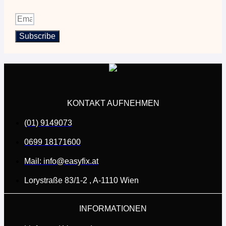
der
Produktseite
gewählt
werden
Subscribe
KONTAKT AUFNEHMEN
(01) 9149073
0699 18171600
Mail: info@easyfix.at
Lorystraße 83/1-2 , A-1110 Wien
INFORMATIONEN