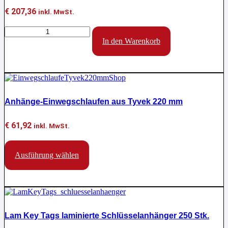
€
207,36
inkl. MwSt.
Schlüsselschrank
mit
In den Warenkorb
150
Haken
Menge
Anhänge-Einwegschlaufen aus Tyvek 220 mm
€
61,92
inkl. MwSt.
Dieses
Produkt
Ausführung wählen
weist
mehrere
Varianten
auf.
Die
Optionen
Lam Key Tags laminierte Schlüsselanhänger 250 Stk.
können
auf