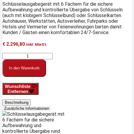
Schlüsselausgabegerät mit 6 Fächern für die sichere
Aufbewahrung und kontrollierte Übergabe von Schlüsseln
(auch mit klobigem Schlüsselbund) oder Schlüsselkarten.
Autohäuser, Werkstätten, Autoverleiher, Fuhrparks oder
Hotels und Vermieter von Ferienwohnungen bieten damit
Kunden / Gästen einen komfortablen 24/7-Service.
€
2.296,80
inkl. MwSt.
24/7
Schlüsselausgabe-
/
In den Warenkorb
Annahmetresor
mit
Code,
Wunschliste
Edelstahl
Entfernen
V2A,
6
Beschreibung
Fächer
Zusätzliche Informationen
Menge
Schlüsselausgabegerät mit
6 Fächern für die sichere
Aufbewahrung und
kontrollierte Übergabe rund