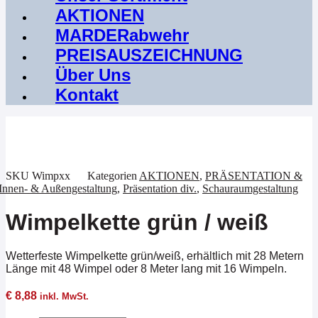
AKTIONEN
MARDERabwehr
PREISAUSZEICHNUNG
Über Uns
Kontakt
Aktion !
SKU
Wimpxx
Kategorien
AKTIONEN
,
PRÄSENTATION &
Innen- & Außengestaltung
,
Präsentation div.
,
Schauraumgestaltung
Wimpelkette grün / weiß
Wetterfeste Wimpelkette grün/weiß, erhältlich mit 28 Metern
Länge mit 48 Wimpel oder 8 Meter lang mit 16 Wimpeln.
€
8,88
inkl. MwSt.