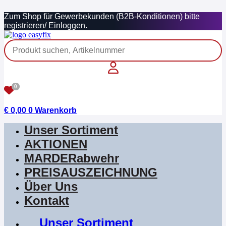
Zum
Zum Shop für Gewerbekunden (B2B-Konditionen) bitte
Inhalt
registrieren/ Einloggen.
springen
0
€
0,00
0
Warenkorb
Unser Sortiment
AKTIONEN
MARDERabwehr
PREISAUSZEICHNUNG
Über Uns
Kontakt
Unser Sortiment