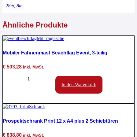
28m
,
8m
Ähnliche Produkte
Mobiler Fahnenmast Beachflag Event, 3-teilig
€
503,28
inkl. MwSt.
Mobiler
Fahnenmast
In den Warenkorb
Beachflag
Event,
3-
teilig
Menge
Prospektschrank Print 12 x A4 plus 2 Schiebtüren
€
838,80
inkl. MwSt.