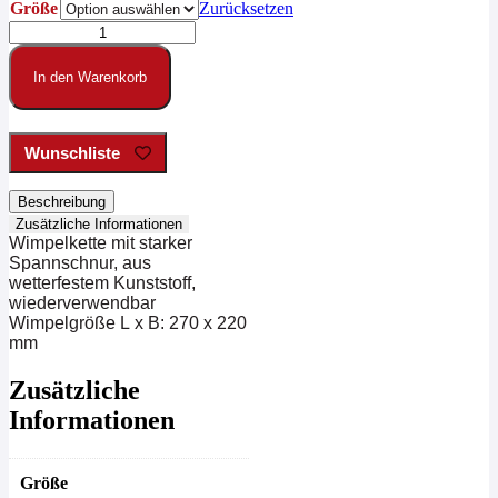
Größe
Zurücksetzen
Wimpelkette
grün
/
In den Warenkorb
weiß
Menge
Wunschliste
Beschreibung
Zusätzliche Informationen
Wimpelkette mit starker
Spannschnur, aus
wetterfestem Kunststoff,
wiederverwendbar
Wimpelgröße L x B: 270 x 220
mm
Zusätzliche
Informationen
Größe