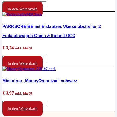
können
Ausweistasche
auf
Classic
In den Warenkorb
der
mit
Produktseite
Goldecken
gewählt
Menge
werden
PARKSCHEIBE mit Eiskratzer, Wasserabstreifer, 2
Einkaufswagen-Chips & Ihrem LOGO
€
3,24
inkl. MwSt.
PARKSCHEIBE
mit
In den Warenkorb
Eiskratzer,
Wasserabstreifer,
2
Minibörse „MoneyOrganizer“ schwarz
Einkaufswagen-
Chips
&
€
3,97
inkl. MwSt.
Ihrem
LOGO
Minibörse
Menge
"MoneyOrganizer"
In den Warenkorb
schwarz
Menge