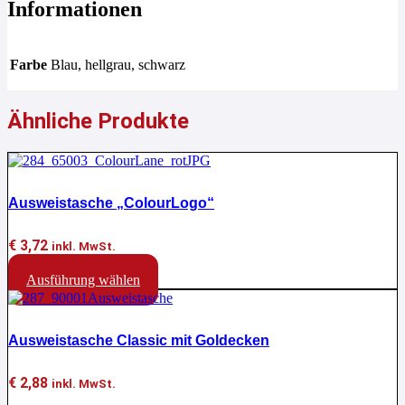
Informationen
Farbe
Blau, hellgrau, schwarz
Ähnliche Produkte
Ausweistasche „ColourLogo“
€
3,72
inkl. MwSt.
Dieses
Ausführung wählen
Produkt
weist
mehrere
Ausweistasche Classic mit Goldecken
Varianten
auf.
Die
€
2,88
inkl. MwSt.
Optionen