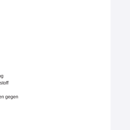
ng
toff
gen gegen