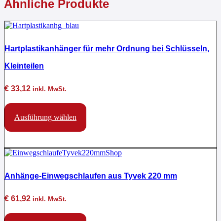
Ähnliche Produkte
Hartplastikanhänger für mehr Ordnung bei Schlüsseln,
Kleinteilen
€
33,12
inkl. MwSt.
Dieses
Produkt
Ausführung wählen
weist
mehrere
Varianten
auf.
Die
Optionen
Anhänge-Einwegschlaufen aus Tyvek 220 mm
können
auf
der
€
61,92
inkl. MwSt.
Produktseite
gewählt
Dieses