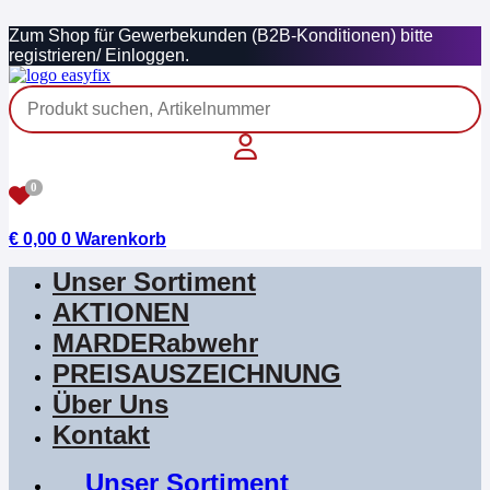
Zum
Zum Shop für Gewerbekunden (B2B-Konditionen) bitte
Inhalt
registrieren/ Einloggen.
springen
0
€
0,00
0
Warenkorb
Unser Sortiment
AKTIONEN
MARDERabwehr
PREISAUSZEICHNUNG
Über Uns
Kontakt
Unser Sortiment