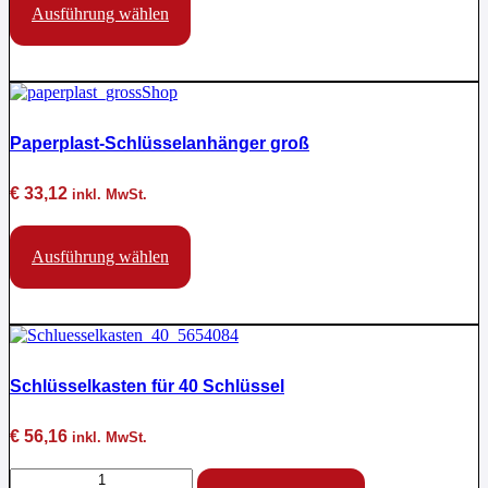
werden
Produkt
Ausführung wählen
weist
mehrere
Varianten
auf.
Die
Optionen
Paperplast-Schlüsselanhänger groß
können
auf
der
€
33,12
inkl. MwSt.
Produktseite
gewählt
Dieses
werden
Produkt
Ausführung wählen
weist
mehrere
Varianten
auf.
Die
Optionen
Schlüsselkasten für 40 Schlüssel
können
auf
der
€
56,16
inkl. MwSt.
Produktseite
gewählt
Schlüsselkasten