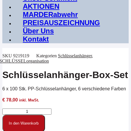
AKTIONEN
MARDERabwehr
PREISAUSZEICHNUNG
Über Uns
Kontakt
SKU
9219119
Kategorien
Schlüsselanhänger
,
SCHLÜSSELorganisation
Schlüsselanhänger-Box-Set
6 x 100 Stk. PP-Schlüsselanhänger, 6 verschiedene Farben
€
78,00
inkl. MwSt.
Schlüsselanhänger-
Box-
Set
In den Warenkorb
Menge