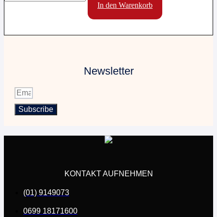
werden
für
In den Warenkorb
40
Schlüssel
Menge
Newsletter
Subscribe
KONTAKT AUFNEHMEN
(01) 9149073
0699 18171600