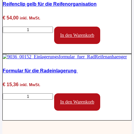
Reifenclip gelb für die Reifenorganisation
€
54,00
inkl. MwSt.
Reifenclip
gelb
In den Warenkorb
für
die
Reifenorganisation
Menge
Formular für die Radeinlagerung
€
15,36
inkl. MwSt.
Formular
für
In den Warenkorb
die
Radeinlagerung
Menge