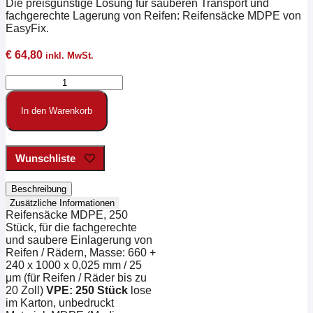
Die preisgünstige Lösung für sauberen Transport und
fachgerechte Lagerung von Reifen: Reifensäcke MDPE von
EasyFix.
€
64,80
inkl. MwSt.
Reifensäcke
MDPE,
250
In den Warenkorb
Stk.
optimal
für
Reifen
Wunschliste
bis
20
Beschreibung
Zoll
Zusätzliche Informationen
Menge
Reifensäcke MDPE, 250
Stück, für die fachgerechte
und saubere Einlagerung von
Reifen / Rädern, Masse: 660 +
240 x 1000 x 0,025 mm / 25
μm (für Reifen / Räder bis zu
20 Zoll)
VPE: 250 Stück
lose
im Karton, unbedruckt