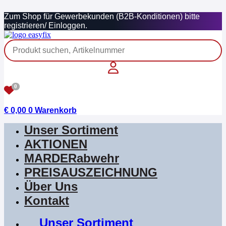
Zum
Zum Shop für Gewerbekunden (B2B-Konditionen) bitte
Inhalt
registrieren/ Einloggen.
springen
0
€
0,00
0
Warenkorb
Unser Sortiment
AKTIONEN
MARDERabwehr
PREISAUSZEICHNUNG
Über Uns
Kontakt
Unser Sortiment