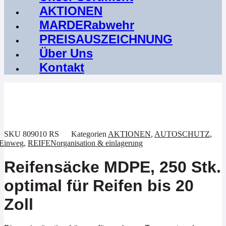
AKTIONEN
MARDERabwehr
PREISAUSZEICHNUNG
Über Uns
Kontakt
Aktion !
SKU
809010 RS
Kategorien
AKTIONEN
,
AUTOSCHUTZ
,
Einweg
,
REIFENorganisation & einlagerung
Reifensäcke MDPE, 250 Stk.
optimal für Reifen bis 20
Zoll