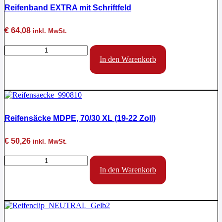
Reifenband EXTRA mit Schriftfeld
€
64,08
inkl. MwSt.
Reifenband
EXTRA
In den Warenkorb
mit
Schriftfeld
Menge
Reifensäcke MDPE, 70/30 XL (19-22 Zoll)
€
50,26
inkl. MwSt.
Reifensäcke
MDPE,
In den Warenkorb
70/30
XL
(19-
22
Zoll)
Menge