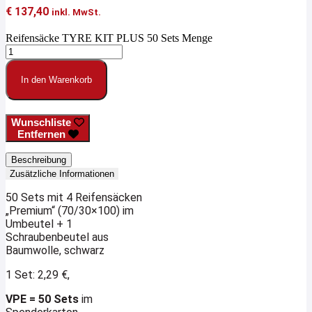
€
137,40
inkl. MwSt.
Reifensäcke TYRE KIT PLUS 50 Sets Menge
In den Warenkorb
Wunschliste
Entfernen
Beschreibung
Zusätzliche Informationen
50 Sets mit 4 Reifensäcken
„Premium“ (70/30×100) im
Umbeutel
+ 1
Schraubenbeutel aus
Baumwolle, schwarz
1 Set: 2,29 €,
VPE = 50 Sets
im