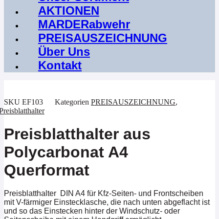
AKTIONEN
MARDERabwehr
PREISAUSZEICHNUNG
Über Uns
Kontakt
SKU
EF103
Kategorien
PREISAUSZEICHNUNG
,
Preisblatthalter
Preisblatthalter aus
Polycarbonat A4
Querformat
Preisblatthalter DIN A4 für Kfz-Seiten- und Frontscheiben
mit V-färmiger Einstecklasche, die nach unten abgeflacht ist
und so das Einstecken hinter der Windschutz- oder