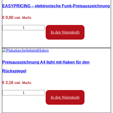
EASYPRICING – elektronische Funk-Preisauszeichnung
€
0,00
inkl. MwSt.
EASYPRICING
-
In den Warenkorb
elektronische
Funk-
Preisauszeichnung
Menge
Preisauszeichnung A4 light mit Haken für den
Rückspiegel
€
2,16
inkl. MwSt.
Preisauszeichnung
A4
In den Warenkorb
light
mit
Haken