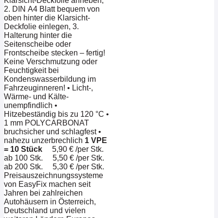
Klarsicht-Deckfolie anheben,
2. DIN A4 Blatt bequem von
oben hinter die Klarsicht-
Deckfolie einlegen, 3.
Halterung hinter die
Seitenscheibe oder
Frontscheibe stecken – fertig!
Keine Verschmutzung oder
Feuchtigkeit bei
Kondenswasserbildung im
Fahrzeuginneren! • Licht-,
Wärme- und Kälte-
unempfindlich •
Hitzebeständig bis zu 120 °C •
1 mm POLYCARBONAT
bruchsicher und schlagfest •
nahezu unzerbrechlich
1 VPE
= 10 Stück
5,90 € /per Stk.
ab 100 Stk. 5,50 € /per Stk.
ab 200 Stk. 5,30 € /per Stk.
Preisauszeichnungssysteme
von EasyFix machen seit
Jahren bei zahlreichen
Autohäusern in Österreich,
Deutschland und vielen