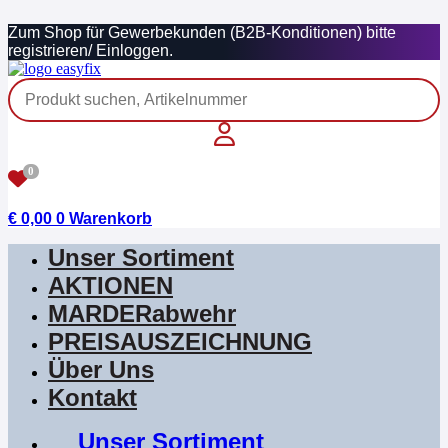
Zum
Zum Shop für Gewerbekunden (B2B-Konditionen) bitte
Inhalt
registrieren/ Einloggen.
springen
0
€
0,00
0
Warenkorb
Unser Sortiment
AKTIONEN
MARDERabwehr
PREISAUSZEICHNUNG
Über Uns
Kontakt
Unser Sortiment