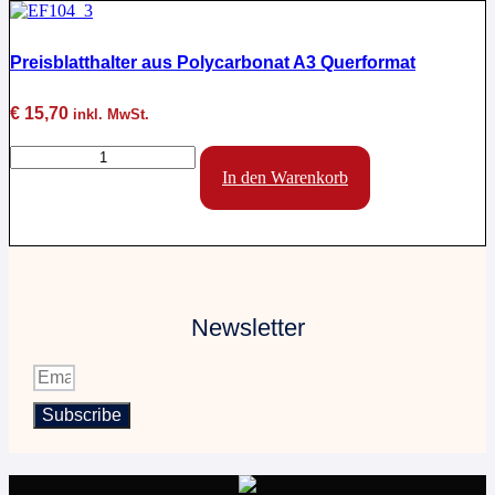
für
den
Rückspiegel
Preisblatthalter aus Polycarbonat A3 Querformat
Menge
€
15,70
inkl. MwSt.
Preisblatthalter
aus
In den Warenkorb
Polycarbonat
A3
Querformat
Menge
Newsletter
Subscribe