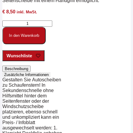
Seitenscheibe mit einem Handgriff ermöglicht.
€
8,50
inkl. MwSt.
Preisblatthalter
aus
Polycarbonat
In den Warenkorb
A4
Querformat
Menge
Wunschliste
Beschreibung
Zusätzliche Informationen
Gestalten Sie Autoscheiben
zu Schaufenstern! In
Sekundenschnelle ohne
Hilfsmittel hinter dem
Seitenfenster oder der
Windschutzscheibe
platzieren, ebenso schnell
und unkompliziert kann ein
Preis- / Infoblatt
ausgewechselt werden: 1.