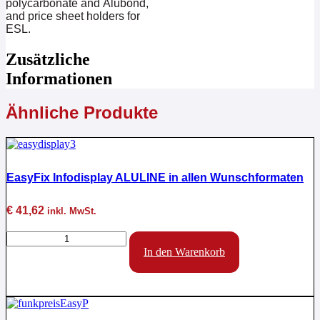
polycarbonate and Alubond,
and price sheet holders for
ESL.
Zusätzliche
Informationen
Ähnliche Produkte
EasyFix Infodisplay ALULINE in allen Wunschformaten
€
41,62
inkl. MwSt.
EasyFix
Infodisplay
In den Warenkorb
ALULINE
in
allen
Wunschformaten
Menge