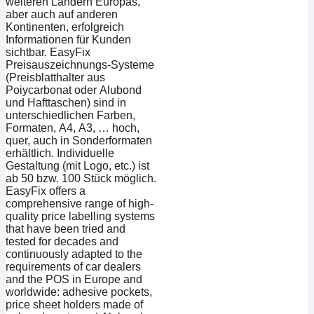
weiteren Ländern Europas,
aber auch auf anderen
Kontinenten, erfolgreich
Informationen für Kunden
sichtbar. EasyFix
Preisauszeichnungs-Systeme
(Preisblatthalter aus
Poiycarbonat oder Alubond
und Hafttaschen) sind in
unterschiedlichen Farben,
Formaten, A4, A3, … hoch,
quer, auch in Sonderformaten
erhältlich. Individuelle
Gestaltung (mit Logo, etc.) ist
ab 50 bzw. 100 Stück möglich.
EasyFix offers a
comprehensive range of high-
quality price labelling systems
that have been tried and
tested for decades and
continuously adapted to the
requirements of car dealers
and the POS in Europe and
worldwide: adhesive pockets,
price sheet holders made of