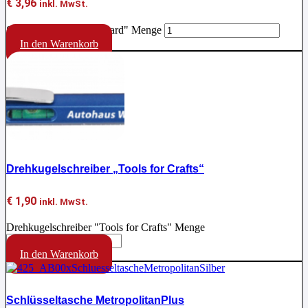
€
3,96
inkl. MwSt.
Schlüsseltasche "Key Card" Menge
In den Warenkorb
Drehkugelschreiber „Tools for Crafts“
€
1,90
inkl. MwSt.
Drehkugelschreiber "Tools for Crafts" Menge
In den Warenkorb
Schlüsseltasche MetropolitanPlus