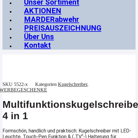
Unser Sortiment
AKTIONEN
MARDERabwehr
PREISAUSZEICHNUNG
Über Uns
Kontakt
SKU
5522-x
Kategorien
Kugelschreiber
,
WERBEGESCHENKE
Multifunktionskugelschreibe
4 in 1
Formschön, handlich und praktisch: Kugelschreiber mit
LED-
Leuchte, Touch-Pen Funktion & („TV“-) Halterung für