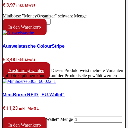
€
3,97
inkl. MwSt.
Minibörse "MoneyOrganizer" schwarz Menge
In den Warenkorb
Ausweistasche ColourStripe
€
3,48
inkl. MwSt.
Ausführung wählen
Dieses Produkt weist mehrere Varianten
auf. Die Optionen können auf der Produktseite gewählt werden
Mini-Börse RFID „EU-Wallet“
€
11,23
inkl. MwSt.
Mini-Börse RFID "EU-Wallet" Menge
In den Warenkorb