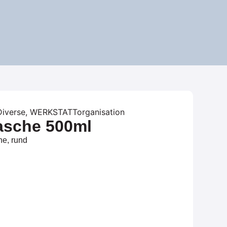
Diverse
,
WERKSTATTorganisation
asche 500ml
he, rund