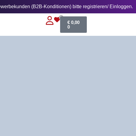
erbekunden (B2B-Konditionen) bitte registrieren/ Einloggen.
0
€
0,00
0