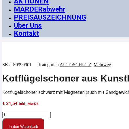
AKTIONEN
MARDERabwehr
PREISAUSZEICHNUNG
Über Uns
Kontakt
SKU
S0990901
Kategorien
AUTOSCHUTZ
,
Mehrweg
Kotflügelschoner aus Kunst
Kotflügelschoner schwarz mit Magneten (auch mit Sandgewichten
€
31,54
inkl. MwSt.
Kotflügelschoner
aus
Kunstleder,
In den Warenkorb