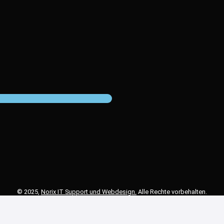
© 2025,
Norix IT Support und Webdesign.
Alle Rechte vorbehalten.