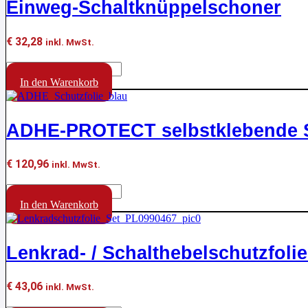
Einweg-Schaltknüppelschoner
€
32,28
inkl. MwSt.
Einweg-
Schaltknüppelschoner
In den Warenkorb
Menge
ADHE-PROTECT selbstklebende Sc
€
120,96
inkl. MwSt.
ADHE-
PROTECT
In den Warenkorb
selbstklebende
Schutzfolie,
Haftung:
Lenkrad- / Schalthebelschutzfolie
215
g/25
mm
€
43,06
inkl. MwSt.
Menge