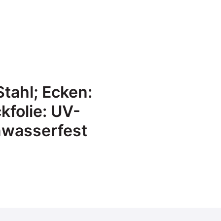
Stahl;
Ecken:
kfolie: UV-
enwasserfest
s