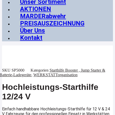
Unser Sortiment
AKTIONEN
MARDERabwehr
PREISAUSZEICHNUNG
Über Uns
Kontakt
SKU
SP5000
Kategorien
Starthilfe Booster , Jump Starter &
Batterie-Ladegeräte
,
WERKSTATTorganisation
Hochleistungs-Starthilfe
12/24 V
Einfach handhabbare Hochleistungs-Starthilfe für 12 V & 24
V Fahrzeuge für den professionellen Einsatz in Werkstätten