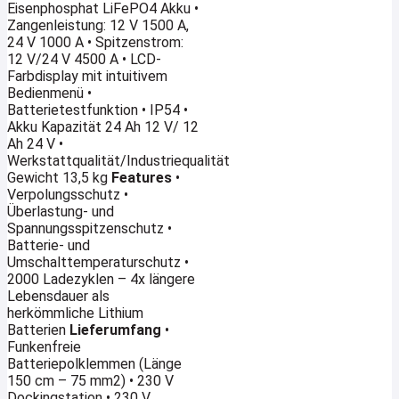
Eisenphosphat LiFePO4 Akku •
Zangenleistung: 12 V 1500 A,
24 V 1000 A • Spitzenstrom:
12 V/24 V 4500 A • LCD-
Farbdisplay mit intuitivem
Bedienmenü •
Batterietestfunktion • IP54 •
Akku Kapazität 24 Ah 12 V/ 12
Ah 24 V •
Werkstattqualität/Industriequalität
Gewicht 13,5 kg
Features
•
Verpolungsschutz •
Überlastung- und
Spannungsspitzenschutz •
Batterie- und
Umschalttemperaturschutz •
2000 Ladezyklen – 4x längere
Lebensdauer als
herkömmliche Lithium
Batterien
Lieferumfang
•
Funkenfreie
Batteriepolklemmen (Länge
150 cm – 75 mm2) • 230 V
Dockingstation • 230 V