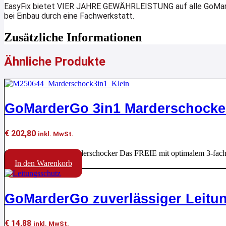
EasyFix bietet VIER JAHRE GEWÄHRLEISTUNG auf alle GoMa
bei Einbau durch eine Fachwerkstatt.
Zusätzliche Informationen
Ähnliche Produkte
GoMarderGo 3in1 Marderschocker
€
202,80
inkl. MwSt.
GoMarderGo 3in1 Marderschocker Das FREIE mit optimalem 3-fac
In den Warenkorb
GoMarderGo zuverlässiger Leitun
€
14,88
inkl. MwSt.