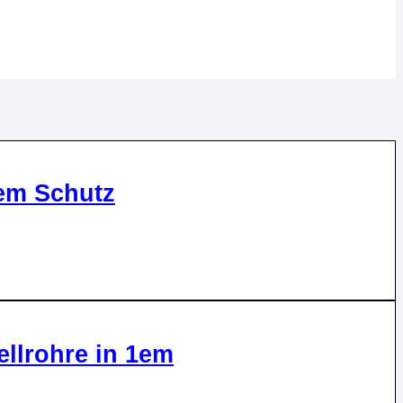
em Schutz
llrohre in 1em