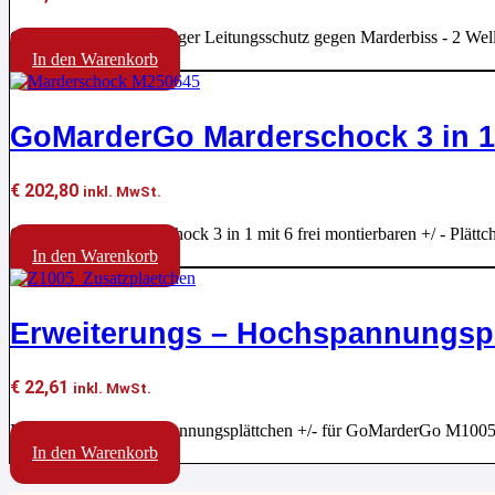
GoMarderGo zuverlässiger Leitungsschutz gegen Marderbiss - 2 Wel
In den Warenkorb
GoMarderGo Marderschock 3 in 1 
€
202,80
inkl. MwSt.
GoMarderGo Marderschock 3 in 1 mit 6 frei montierbaren +/ - Pl
In den Warenkorb
Erweiterungs – Hochspannungspl
€
22,61
inkl. MwSt.
Erweiterungs - Hochspannungsplättchen +/- für GoMarderGo M10
In den Warenkorb