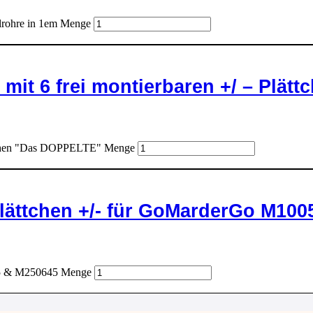
lrohre in 1em Menge
mit 6 frei montierbaren +/ – Plä
ättchen "Das DOPPELTE" Menge
ättchen +/- für GoMarderGo M100
05 & M250645 Menge