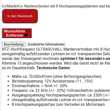
GoMarderGo Marderschocker mit 8 Hochspannungsplättchen und kle
In den Warenkorb
Wunschliste
Entfernen
Beschreibung
Zusätzliche Informationen
KFZ-Hochfrequenz ULTRASCHALL Mardervertreiber mit 8 Hoc
unregelmäßig aufblitzenden Lichtern im rot-transparenten Geh
wurde das Steuergerät nochmals
optimiert für besonders ei
Klemme 15 angeschlossen werden. Wird das Gerät nicht an Kl
es im Dauerbetrieb.
Technische Daten:
Maße ca. 72x50x41mm (ohne Befestigungslaschen)
Betriebsspannung: 12V Autobatterie (11….15V)
Stromaufnahme: < 5mA +/- 30%
Frequenz: ca. 22 KHz (+/- 20%) =Ultraschallton: pulsiere
Ausgangsspannung Hochspannungsplatten: ca. 250V (+/
Unregelmäßig aufblitzende Lichter im rot-transparenten
8 Hochspannungsplatten zum Verteilen im Motorraum