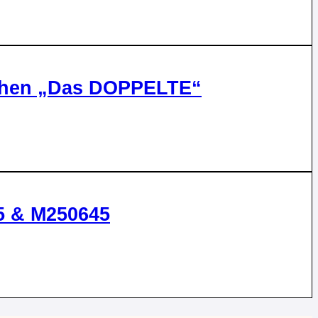
ttchen „Das DOPPELTE“
5 & M250645