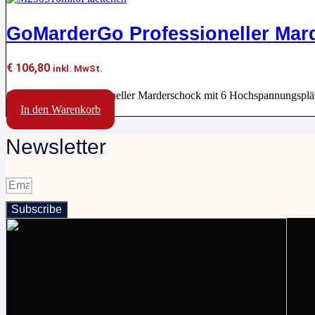
GoMarderGo Professioneller Mard
€
106,80
inkl. MwSt.
GoMarderGo Professioneller Marderschock mit 6 Hochspannungsplät
In den Warenkorb
Newsletter
Subscribe