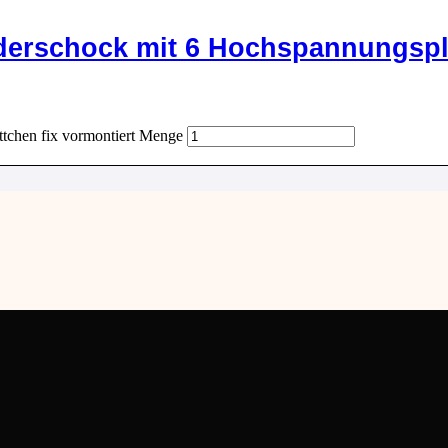
erschock mit 6 Hochspannungsplä
tchen fix vormontiert Menge