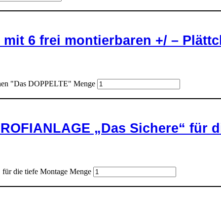
mit 6 frei montierbaren +/ – Plä
ättchen "Das DOPPELTE" Menge
FIANLAGE „Das Sichere“ für die
 die tiefe Montage Menge