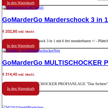
In den Warenkorb
GoMarderGo Marderschock 3 in 1 
€
202,80
inkl. MwSt.
GoMarderGo Marderschock 3 in 1 mit 6 frei montierbaren +/ - Pl
In den Warenkorb
GoMarderGo MULTISCHOCKER PRO
€
314,40
inkl. MwSt.
GoMarderGo MULTISCHOCKER PROFIANLAGE "Das Sichere" für
In den Warenkorb
Aktion !