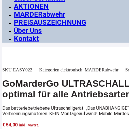
AKTIONEN
MARDERabwehr
PREISAUSZEICHNUNG
Über Uns
Kontakt
SKU
EASY022
Kategorien
elektronisch
,
MARDERabwehr
S
GoMarderGo ULTRASCHALL-
optimal für alle Antriebsarte
Das batteriebetriebene Ultraschallgerät
„Das UNABHÄNGIGE“ ei
Verbrennungsmotoren. KEIN Montageaufwand! Mobile Marderabwe
€
54,00
inkl. MwSt.