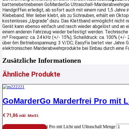
batteriebetriebenen GoMarderGo Ultraschall-Marderabwehrger
Handgriffen erledigt, ab sofort auch mit einem rund 1,5 Jahre 
Klebeband. Wer lieber klebt, als zu Schrauben, erhält ein Okt
kostenloses „Upgrade“ dazu. Das Klettband ermöglicht nicht n
Gerät kann ebenso einfach und rasch wieder abgelöst und an ei
einem anderen Fahrzeug wieder befestigt werden. Technische 
m² Frequenz: ca. 24 kHz (+/- 15%); Schalldruck: ca. 100% (+/-
über 6m Betriebsspannung: 3 V/DC; EasyFix bietet vier Jahre G
elektronischen Marderabwehrprodukte bei Einbau durch eine F
Zusätzliche Informationen
Ähnliche Produkte
GoMarderGo Marderfrei Pro mit Li
€
71,86
inkl. MwSt.
GoMarderGo Marderfrei Pro mit Licht und Ultraschall Menge