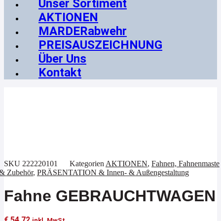
Unser Sortiment
AKTIONEN
MARDERabwehr
PREISAUSZEICHNUNG
Über Uns
Kontakt
Aktion !
SKU
222220101
Kategorien
AKTIONEN
,
Fahnen, Fahnenmaste
& Zubehör
,
PRÄSENTATION & Innen- & Außengestaltung
Fahne GEBRAUCHTWAGEN
€
54,72
inkl. MwSt.