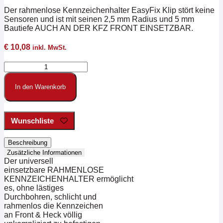
Der rahmenlose Kennzeichenhalter EasyFix Klip stört keine
Sensoren und ist mit seinen 2,5 mm Radius und 5 mm
Bautiefe AUCH AN DER KFZ FRONT EINSETZBAR.
€
10,08
inkl. MwSt.
EASYFIX
Klip
-
In den Warenkorb
RAHMENLOSER
KENNZEICHENHALTER
zum
SCHRAUBEN
Wunschliste
Menge
Beschreibung
Zusätzliche Informationen
Der universell
einsetzbare RAHMENLOSE
KENNZEICHENHALTER ermöglicht
es, ohne lästiges
Durchbohren, schlicht und
rahmenlos die Kennzeichen
an Front & Heck völlig