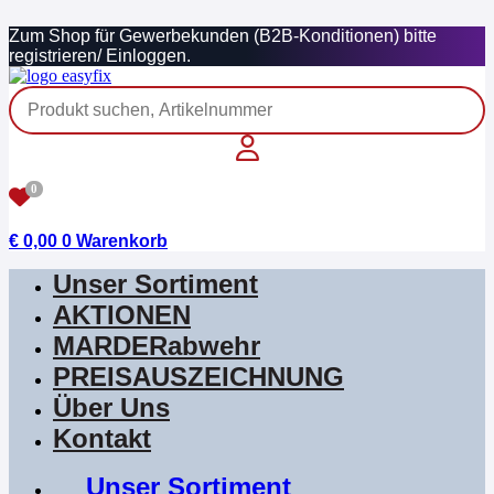
Zum
Zum Shop für Gewerbekunden (B2B-Konditionen) bitte
Inhalt
registrieren/ Einloggen.
springen
0
€
0,00
0
Warenkorb
Unser Sortiment
AKTIONEN
MARDERabwehr
PREISAUSZEICHNUNG
Über Uns
Kontakt
Unser Sortiment