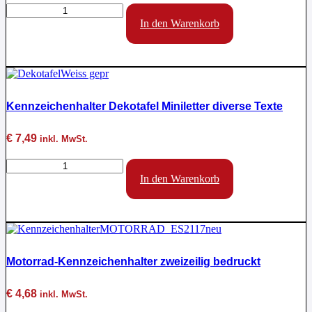
Probefahrt-
und
In den Warenkorb
Werkstattkennzeichenhalter
(blaue
Taferl),
die
sichere
und
Kennzeichenhalter Dekotafel Miniletter diverse Texte
1-
fache
Lösung
€
7,49
inkl. MwSt.
Menge
Kennzeichenhalter
Dekotafel
In den Warenkorb
Miniletter
diverse
Texte
Menge
Motorrad-Kennzeichenhalter zweizeilig bedruckt
€
4,68
inkl. MwSt.