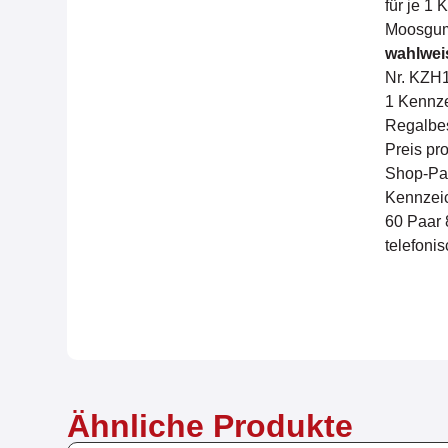
für je 1
Moosgumm
wahlwei
Nr. KZH1
1 Kennze
Regalbes
Preis pr
Shop-Pac
Kennzeic
60 Paar 
telefoni
Ähnliche Produkte