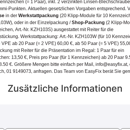
 Kennzeichen (= 1 Paar), inkl. 2 verzinkten Linsen-Blechschraub
i-Punkten. Aktuellen gesetzlichen Vorgaben entsprechend. V
se
in der
Werkstattpackung
(20 Klipp-Module für 10 Kennzeich
03W), oder in der Einzelpackung /
Shop-Packung
(2 Klipp-Mo
ichen, Art.-Nr. KZH103S) ausgestattet mit Reiter für die
tückung. Werkstattpackung: Art.-Nr. KZH103W (für 10 Kennzei
o VPE ab 20 Paar (= 2 VPE) 60,00 €, ab 50 Paar (= 5 VPE) 55,00
kung mit Reiter für die Präsentation im Regal: 1 Paar für ein
hen: 13,50 €, Preis pro Paar (für 1 Kennzeichen) ab 20 Paar 9.
8.50 €. Größere Mengen bitte einfach per Mail, info@easyfix.at,
sch, 01 9149073, anfragen. Das Team von EasyFix berät Sie ger
Zusätzliche Informationen