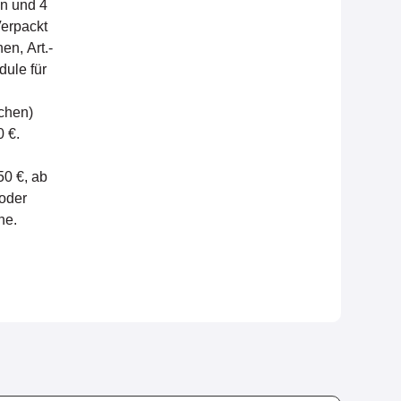
en und 4
erpackt
en, Art.-
dule für
chen)
 €.
50 €, ab
 oder
ne.