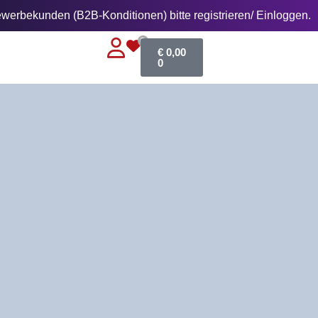
erbekunden (B2B-Konditionen) bitte registrieren/ Einloggen.
0
€
0,00
0